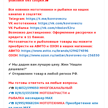
упаковке без сборки.🛵
Все новинки мототехники и рыбалки на наших
каналах в соцсетях:
Telegram:
https://t.me/kovrovecru
VK мототехника:
https://vk.com/kovrovecru
VK Рыбалка:
https://vk.com/ribolov32ru
Возможно дистанционно: Оформление рассрочки и
кредита: в 11 банках.
Мотозапчасти и рыболовные товары вы можете
приобрести на АВИТО и ОЗОН в наших магазинах:
АВИТО:
https://www.avito.ru/brands/i294274596
ОЗОН:
https://www.ozon.ru/seller/kovrovec-ru-256350
✔ Мы дадим вам лучшую цену. Жми "Нашли
дешевле?"
✔ Отправляем товар в любой регион РФ.
Мы готовы ответить на любые вопросы.
✔☎️
8(4832)599050
МНОГОКАНАЛЬНЫЙ
✔☎️ 8(915)5353898
МОТОЗАПЧАСТИ и
РЫБАЛКА
месенджер MAX
✔☎️ 8(995)9068204
МОТОТЕХНИКА
Приобретение или
на заказ MAX