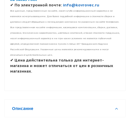
✔ По электронной почте:
info@kovrovec.ru
Все данные, представленные на сайте, носят сугубо информационный характер и не
являются исчерпывающими. Для более подробной информации о стоимости сборки и
доставки следует обращаться к менеджерам компании по указанным на сайте телефонам.
Вся представленная на сайте информация, касающаяся комплектации, сборки, доставки,
упаковки, технических характеристик, цветовых сочетаний, а также стоимости продукции,
носит информационный характер и ни при каких условиях не является публичной
офертой, определяемой положениями пункта 2 статьи 437 Гражданского Кодекса
Российской Федерации. Указанные цены являются рекомендованными и могут
отличаться от действительных цен.
✔ Цена действительна только для интернет-
магазина и может отличаться от цен в розничных
магазинах.
Описание