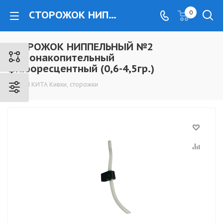
СТОРОЖОК НИППЕЛЬНЫЙ №2 светонакопительный флюоресцентный (0,6-4,5гр.) - www.kovrovec.ru
0
СТОРОЖОК НИППЕЛЬНЫЙ №2
светонакопительный
флюоресцентный (0,6-4,5гр.)
ТРИ КИТА Кивки, сторожки