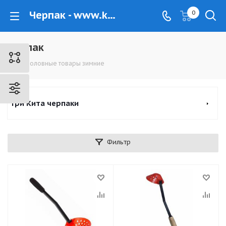
Черпак - www.kovrovec.ru
0
Черпак
Рыболовные товары зимние
Три Кита черпаки
Фильтр