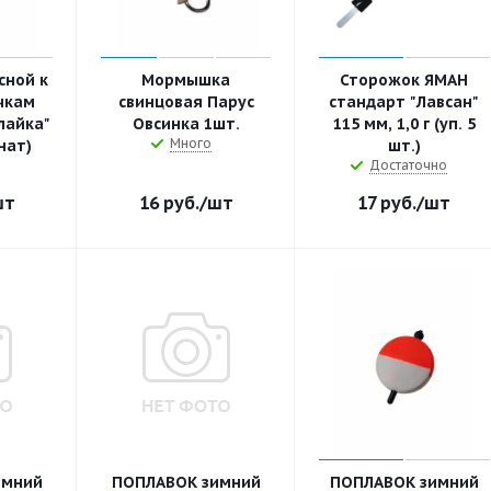
сной к
Мормышка
Сторожок ЯМАН
чкам
свинцовая Парус
стандарт "Лавсан"
лайка"
Овсинка 1шт.
115 мм, 1,0 г (уп. 5
Много
нат)
шт.)
Достаточно
шт
16
руб.
/шт
17
руб.
/шт
имний
ПОПЛАВОК зимний
ПОПЛАВОК зимний