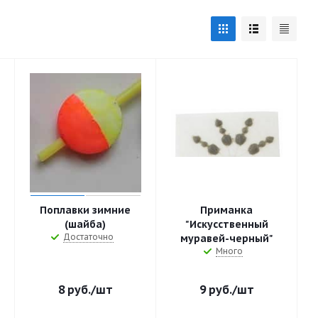
Поплавки зимние
Приманка
(шайба)
"Искусственный
Достаточно
муравей-черный"
Много
8
руб.
/шт
9
руб.
/шт