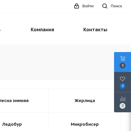
Войти
Поиск
ь
Компания
Контакты
0
0
лесна зимняя
Жерлица
0
Ледобур
Микробисер