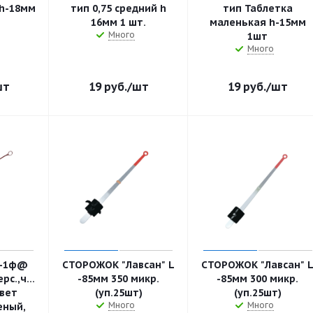
 h-18мм
тип 0,75 средний h
тип Таблетка
16мм 1 шт.
маленькая h-15мм
Много
1шт
Много
шт
19
руб.
/шт
19
руб.
/шт
М-1ф@
СТОРОЖОК "Лавсан" L
СТОРОЖОК "Лавсан" 
рс.,час.пруж.,полим.покр.с
-85мм 350 микр.
-85мм 300 микр.
цвет
(уп.25шт)
(уп.25шт)
Много
Много
еный,