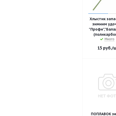
Хлыстик запа
зимним удо
"Профи","Бала
(поликарбо
Много
15
руб.
/
ПОПЛАВОК з