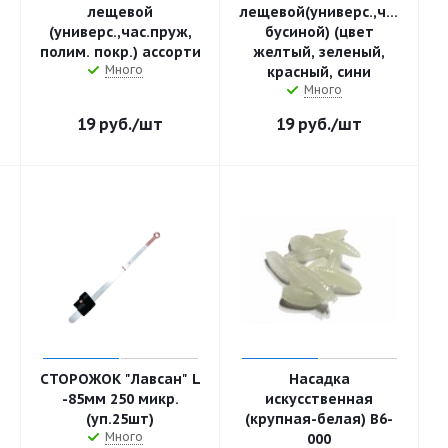
лещевой
лещевой(универс.,час.пруж.
(универс.,час.пруж,
бусиной) (цвет
полим. покр.) ассорти
желтый, зеленый,
Много
красный, сини
Много
19
руб.
/шт
19
руб.
/шт
L
СТОРОЖОК "Лавсан" L
Насадка
-85мм 250 микр.
искусственная
(уп.25шт)
(крупная-белая) B6-
Много
000