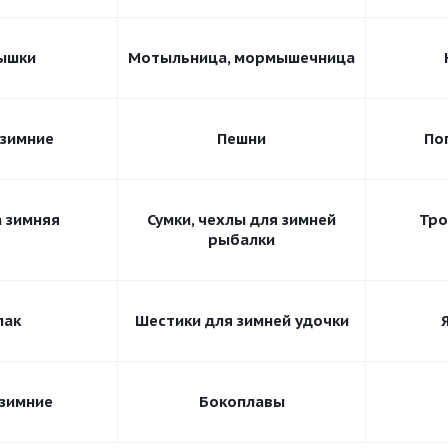
ышки
Мотыльница, мормышечница
 зимние
Пешни
По
 зимняя
Сумки, чехлы для зимней
Тро
рыбалки
пак
Шестики для зимней удочки
зимние
Бокоплавы