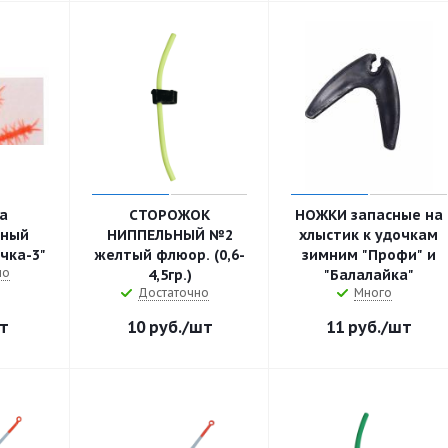
а
СТОРОЖОК
НОЖКИ запасные на
нный
НИППЕЛЬНЫЙ №2
хлыстик к удочкам
чка-3"
желтый флюор. (0,6-
зимним "Профи" и
но
4,5гр.)
"Балалайка"
Достаточно
Много
т
10
руб.
/шт
11
руб.
/шт