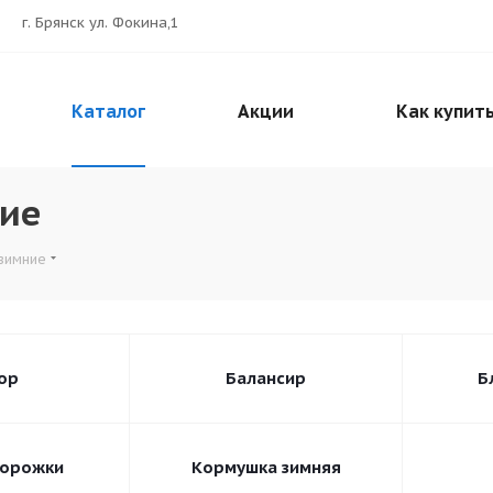
г. Брянск ул. Фокина,1
Каталог
Акции
Как купит
ие
зимние
ор
Балансир
Б
торожки
Кормушка зимняя