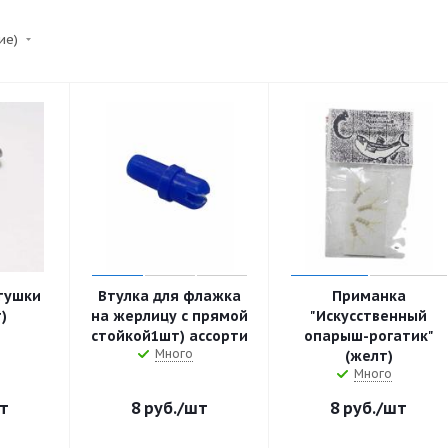
ние)
тушки
Втулка для флажка
Приманка
)
на жерлицу с прямой
"Искусственный
стойкой1шт) ассорти
опарыш-рогатик"
Много
(желт)
Много
т
8
руб.
/шт
8
руб.
/шт