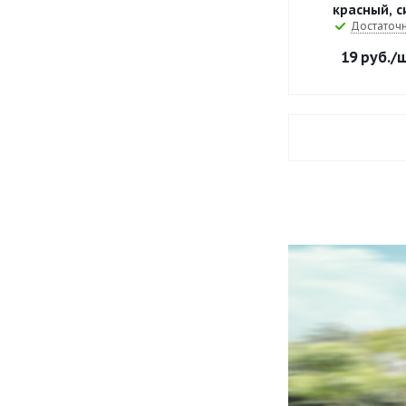
красный, с
Достаточ
19
руб.
/