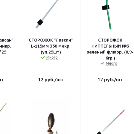
авсан"
СТОРОЖОК "Лавсан"
СТОРОЖОК
микр.
L-115мм 350 микр.
НИППЕЛЬНЫЙ №3
*25
(уп.25шт)
зеленый флюор. (0,9-
Много
6гр.)
Много
шт
12
руб.
/шт
12
руб.
/шт