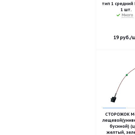
тип 1 средний
1 шт.
Много
19
руб.
/
СТОРОЖОК 
лещевой(униве
бусиной) (
желтый, зел