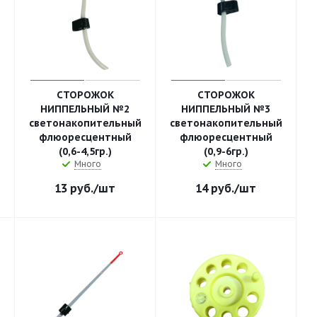
СТОРОЖОК
СТОРОЖОК
НИППЕЛЬНЫЙ №2
НИППЕЛЬНЫЙ №3
светонакопительный
светонакопительный
флюоресцентный
флюоресцентный
(0,6-4,5гр.)
(0,9-6гр.)
Много
Много
13
руб.
/шт
14
руб.
/шт