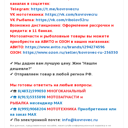
каналах в соцсетях:
Telegram:
https://t.me/kovrovecru
VK мототехника:
https://vk.com/kovrovecru
VK Рыбалка:
https://vk.com/ribolov32ru
Возможно дистанционно: Оформление рассрочки и
кредита: в 11 банках.
Мотозапчасти и рыболовные товары вы можете
приобрести на АВИТО и ОЗОН в наших магазинах:
АВИТО:
https://www.avito.ru/brands/i294274596
ОЗОН:
https://www.ozon.ru/seller/kovrovec-ru-256350
✔ Мы дадим вам лучшую цену. Жми "Нашли
дешевле?"
✔ Отправляем товар в любой регион РФ.
Мы готовы ответить на любые вопросы.
✔☎️
8(4832)599050
МНОГОКАНАЛЬНЫЙ
✔☎️ 8(915)5353898
МОТОЗАПЧАСТИ и
РЫБАЛКА
месенджер MAX
✔☎️ 8(995)9068204
МОТОТЕХНИКА
Приобретение или
на заказ MAX
✔ По электронной почте:
info@kovrovec.ru
Все данные, представленные на сайте, носят сугубо информационный характер и не