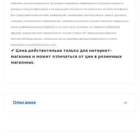
являются исчерпывающими. Для более подробной информации о стоимости сборки и
доставки следует обращаться к менеджерам компании по указанным на сайте телефонам.
Вся представленная на сайте информация, касающаяся комплектации, сборки, доставки,
упаковки, технических характеристик, цветовых сочетаний, а также стоимости продукции,
носит информационный характер и ни при каких условиях не является публичной
офертой, определяемой положениями пункта 2 статьи 437 Гражданского Кодекса
Российской Федерации. Указанные цены являются рекомендованными и могут
отличаться от действительных цен.
✔ Цена действительна только для интернет-
магазина и может отличаться от цен в розничных
магазинах.
Описание