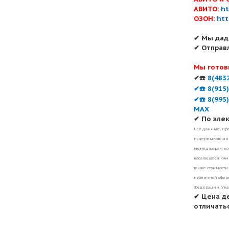
АВИТО:
ht
ОЗОН:
htt
✔ Мы дад
✔ Отправ
Мы готов
✔☎️
8(483
✔☎️ 8(915
✔☎️ 8(995
MAX
✔ По эле
Все данные, пре
исчерпывающими
менеджерам ком
касающаяся комп
также стоимости
публичной оферт
Федерации. Ука
✔ Цена д
отличатьс