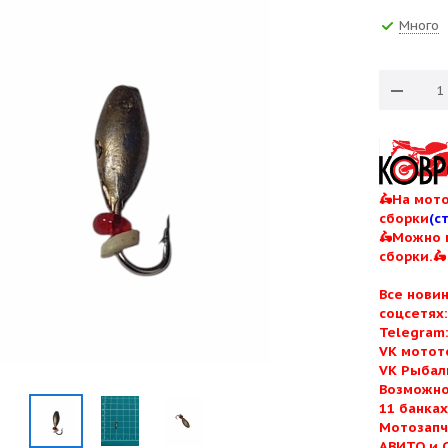
Много
🛵На мото
сборки
(с
🛵Можно 
сборки.🛵
Все нови
соцсетях
Telegram
VK мотот
VK Рыбал
Возможно
11 банка
Мотозапч
АВИТО и 