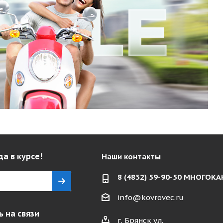
да в курсе!
Наши контакты
8 (4832) 59-90-50 МНОГО
info@kovrovec.ru
 на связи
г. Брянск ул.