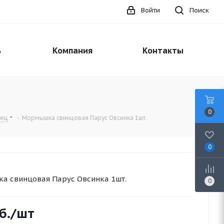
Войти
Поиск
ь
Компания
Контакты
0
нец
-
Мормышка свинцовая Парус Овсинка 1шт.
0
а свинцовая Парус Овсинка 1шт.
0
б.
/шт