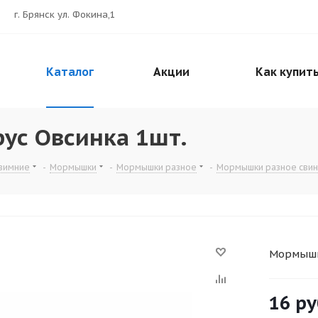
г. Брянск ул. Фокина,1
Каталог
Акции
Как купит
ус Овсинка 1шт.
зимние
-
Мормышки
-
Мормышки разное
-
Мормышки разное сви
Мормышк
16
ру