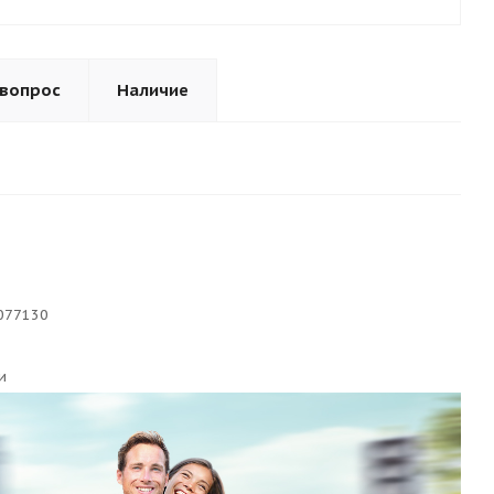
 вопрос
Наличие
077130
и