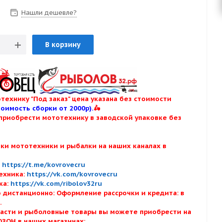
Нашли дешевле?
В корзину
технику "Под заказ" цена указана без стоимости
тоимость сборки от 2000р).
🛵
приобрести мототехнику в заводской упаковке без
нки мототехники и рыбалки на наших каналах в
:
:
https://t.me/kovrovecru
ехника:
https://vk.com/kovrovecru
ка:
https://vk.com/ribolov32ru
 дистанционно: Оформление рассрочки и кредита: в
х.
асти и рыболовные товары вы можете приобрести на
ОЗОН в наших магазинах: