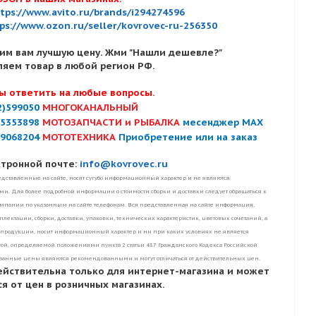
tps://www.avito.ru/brands/i294274596
ps://www.ozon.ru/seller/kovrovec-ru-256350
им вам лучшую цену. Жми "Нашли дешевле?"
ляем товар в любой регион РФ.
ы ответить на любые вопросы.
2)599050
МНОГОКАНАЛЬНЫЙ
)5353898
МОТОЗАПЧАСТИ и РЫБАЛКА
месенджер MAX
)9068204
МОТОТЕХНИКА
Приобретение или на заказ
ктронной почте:
info@kovrovec.ru
дставленные на сайте, носят сугубо информационный характер и не являются
. Для более подробной информации о стоимости сборки и доставки следует обращаться к
пании по указанным на сайте телефонам. Вся представленная на сайте информация,
лектации, сборки, доставки, упаковки, технических характеристик, цветовых сочетаний, а
 продукции, носит информационный характер и ни при каких условиях не является
ой, определяемой положениями пункта 2 статьи 437 Гражданского Кодекса Российской
занные цены являются рекомендованными и могут отличаться от действительных цен.
ействительна только для интернет-магазина и может
я от цен в розничных магазинах.