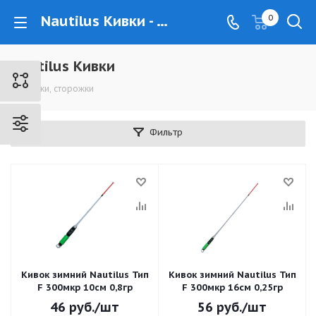
Nautilus Кивки - www.kovrovec.ru
0
Nautilus Кивки
Кивки, сторожки
Фильтр
Кивок зимний Nautilus Тип
Кивок зимний Nautilus Тип
F 300мкр 10см 0,8гр
F 300мкр 16см 0,25гр
46
руб.
/шт
56
руб.
/шт