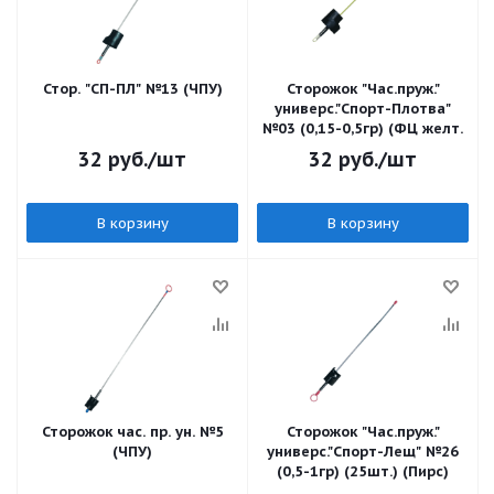
Стор. "СП-ПЛ" №13 (ЧПУ)
Сторожок "Час.пруж."
универс."Спорт-Плотва"
№03 (0,15-0,5гр) (ФЦ желт.
32
руб.
/шт
32
руб.
/шт
В корзину
В корзину
Сторожок час. пр. ун. №5
Сторожок "Час.пруж."
(ЧПУ)
универс."Спорт-Лещ" №26
(0,5-1гр) (25шт.) (Пирс)