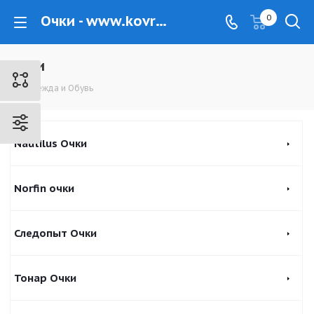
Очки - www.kovrovec.ru
0
Очки
Одежда и Обувь
Nautilus Очки
Norfin очки
Следопыт Очки
Тонар Очки