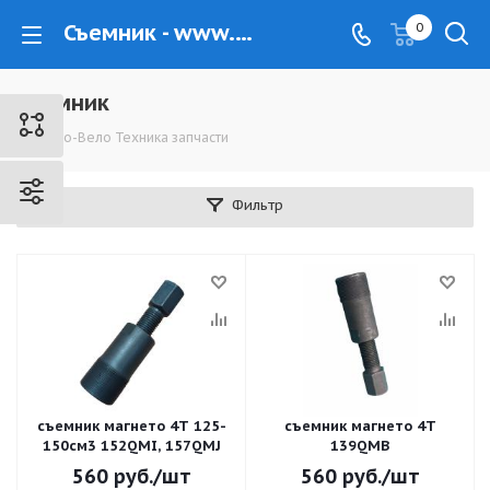
Съемник - www.kovrovec.ru
0
Съемник
Мото-Вело Техника запчасти
Фильтр
съемник магнето 4T 125-
съемник магнето 4Т
150см3 152QMI, 157QMJ
139QMB
560
руб.
/шт
560
руб.
/шт