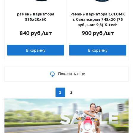
ремень вариатора
Ремень вариатора 161QMK
835х20х30
с балансиром 743x20 (75
зуб., шаг 9,8) X-tech
840
руб.
/шт
900
руб.
/шт
В корзину
В корзину
Показать еще
1
2