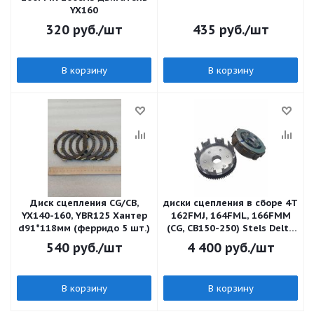
YX160
320
руб.
/шт
435
руб.
/шт
В корзину
В корзину
Диск сцепления CG/CB,
диски сцепления в сборе 4Т
YX140-160, YBR125 Хантер
162FMJ, 164FML, 166FMM
d91*118мм (ферридо 5 шт.)
(CG, CB150-250) Stels Delta
200, Racer RC250CS, RC
540
руб.
/шт
4 400
руб.
/шт
В корзину
В корзину