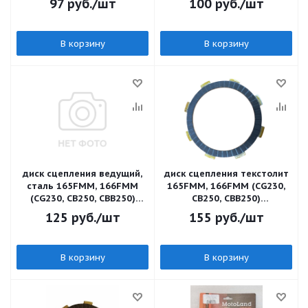
97
руб.
/шт
100
руб.
/шт
В корзину
В корзину
диск сцепления ведущий,
диск сцепления текстолит
сталь 165FMM, 166FMM
165FMM, 166FMM (CG230,
(CG230, CB250, CBB250)
CB250, CBB250)
(91х110/119х3мм) TTR250
(91х110/119х3мм) TTR250
125
руб.
/шт
155
руб.
/шт
ZS
ZS
В корзину
В корзину