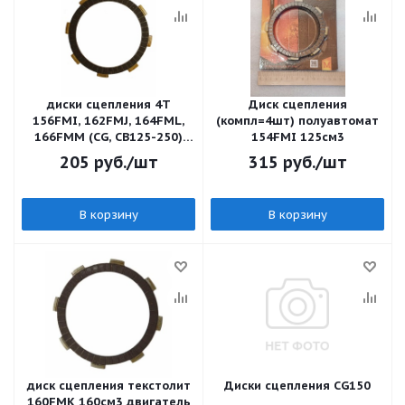
диски сцепления 4Т
Диск сцепления
156FMI, 162FMJ, 164FML,
(компл=4шт) полуавтомат
166FMM (CG, CB125-250)
154FMI 125см3
(91х110/119х3мм) (1шт.) YX
205
руб.
/шт
315
руб.
/шт
В корзину
В корзину
диск сцепления текстолит
Диски сцепления CG150
160FMK 160см3 двигатель