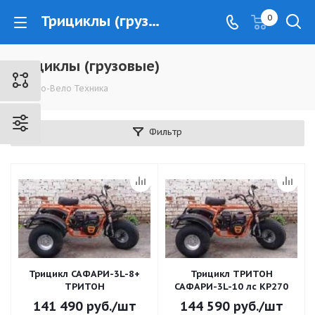
Трициклы (грузовые) - www.kovrovec.ru
0
Трициклы (грузовые)
Мото-Вело Техника
Фильтр
Трицикл САФАРИ-3L-8+
Трицикл ТРИТОН
ТРИТОН
САФАРИ-3L-10 лс KP270
141 490
руб.
/шт
144 590
руб.
/шт