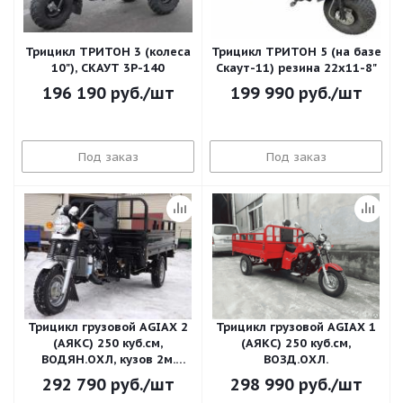
Трицикл ТРИТОН 3 (колеса
Трицикл ТРИТОН 5 (на базе
10"), СКАУТ 3Р-140
Скаут-11) резина 22х11-8"
196 190
руб.
/шт
199 990
руб.
/шт
Под заказ
Под заказ
Трицикл грузовой AGIAX 2
Трицикл грузовой AGIAX 1
(АЯКС) 250 куб.см,
(АЯКС) 250 куб.см,
ВОДЯН.ОХЛ, кузов 2м.
ВОЗД.ОХЛ.
(только чёрные без ПТС,
292 790
руб.
/шт
298 990
руб.
/шт
другие ок )