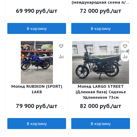
(международная схема п/п)
(+дуга)
69 990
руб.
/шт
72 000
руб.
/шт
В корзину
В корзину
Мопед RUBIKON (SPORT)
Мопед LARGO STREET
1АКБ
(Длинная база) Сиденье
Удлиненное 73см
79 900
руб.
/шт
82 000
руб.
/шт
В корзину
В корзину