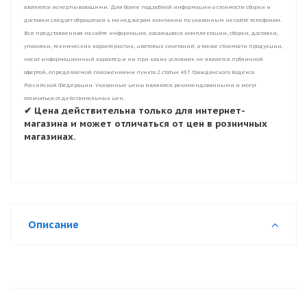
являются исчерпывающими. Для более подробной информации о стоимости сборки и
доставки следует обращаться к менеджерам компании по указанным на сайте телефонам.
Вся представленная на сайте информация, касающаяся комплектации, сборки, доставки,
упаковки, технических характеристик, цветовых сочетаний, а также стоимости продукции,
носит информационный характер и ни при каких условиях не является публичной
офертой, определяемой положениями пункта 2 статьи 437 Гражданского Кодекса
Российской Федерации. Указанные цены являются рекомендованными и могут
отличаться от действительных цен.
✔ Цена действительна только для интернет-
магазина и может отличаться от цен в розничных
магазинах.
Описание