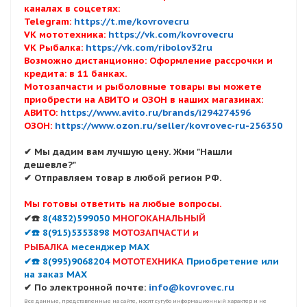
каналах в соцсетях:
Telegram:
https://t.me/kovrovecru
VK мототехника:
https://vk.com/kovrovecru
VK Рыбалка:
https://vk.com/ribolov32ru
Возможно дистанционно: Оформление рассрочки и
кредита: в 11 банках.
Мотозапчасти и рыболовные товары вы можете
приобрести на АВИТО и ОЗОН в наших магазинах:
АВИТО:
https://www.avito.ru/brands/i294274596
ОЗОН:
https://www.ozon.ru/seller/kovrovec-ru-256350
✔ Мы дадим вам лучшую цену. Жми "Нашли
дешевле?"
✔ Отправляем товар в любой регион РФ.
Мы готовы ответить на любые вопросы.
✔☎️
8(4832)599050
МНОГОКАНАЛЬНЫЙ
✔☎️ 8(915)5353898
МОТОЗАПЧАСТИ и
РЫБАЛКА
месенджер MAX
✔☎️ 8(995)9068204
МОТОТЕХНИКА
Приобретение или
на заказ MAX
✔ По электронной почте:
info@kovrovec.ru
Все данные, представленные на сайте, носят сугубо информационный характер и не