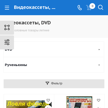
Видеокассеты, DVD - www.kovrovec.ru
0
Видеокассеты, DVD
Рыболовные товары летние
DVD
Рученькины
Фильтр