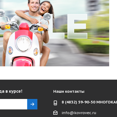
да в курсе!
Наши контакты
8 (4832) 59-90-50 МНОГО
info@kovrovec.ru