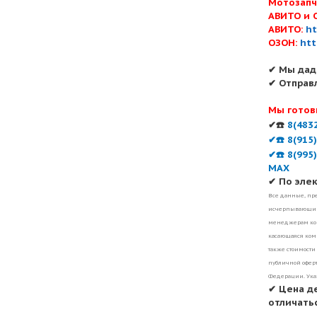
Мотозапч
АВИТО и 
АВИТО:
ht
ОЗОН:
htt
✔ Мы дад
✔ Отправ
Мы готов
✔☎️
8(483
✔☎️ 8(915
✔☎️ 8(995
MAX
✔ По эле
Все данные, пре
исчерпывающими
менеджерам ком
касающаяся комп
также стоимости
публичной оферт
Федерации. Ука
✔ Цена д
отличатьс