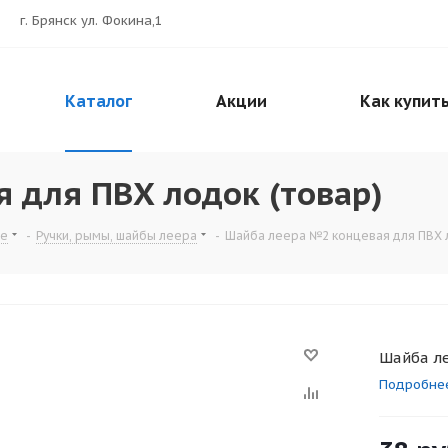
г. Брянск ул. Фокина,1
Каталог
Акции
Как купит
 для ПВХ лодок (товар)
ие
-
Ручки, рымы, шайбы леера
-
Шайба леера №2 концевая для ПВХ л
Шайба ле
Подробне