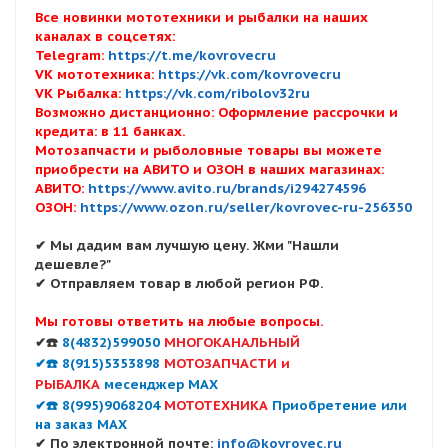
Все новинки мототехники и рыбалки на наших
каналах в соцсетях:
Telegram:
https://t.me/kovrovecru
VK мототехника:
https://vk.com/kovrovecru
VK Рыбалка:
https://vk.com/ribolov32ru
Возможно дистанционно: Оформление рассрочки и
кредита: в 11 банках.
Мотозапчасти и рыболовные товары вы можете
приобрести на АВИТО и ОЗОН в наших магазинах:
АВИТО:
https://www.avito.ru/brands/i294274596
ОЗОН:
https://www.ozon.ru/seller/kovrovec-ru-256350
✔ Мы дадим вам лучшую цену. Жми "Нашли
дешевле?"
✔ Отправляем товар в любой регион РФ.
Мы готовы ответить на любые вопросы.
✔☎️
8(4832)599050
МНОГОКАНАЛЬНЫЙ
✔☎️ 8(915)5353898
МОТОЗАПЧАСТИ и
РЫБАЛКА
месенджер MAX
✔☎️ 8(995)9068204
МОТОТЕХНИКА
Приобретение или
на заказ MAX
✔ По электронной почте:
info@kovrovec.ru