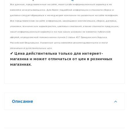
Все данные, представленные на сайте, носят сугубо информационный характер и не
являются исчерпывающими. Для более подробной информации о стоимости сборки и
доставки следует обращаться к менеджерам компании по указанным на сайте телефонам.
Вся представленная на сайте информация, касающаяся комплектации, сборки, доставки,
упаковки, технических характеристик, цветовых сочетаний, а также стоимости продукции,
носит информационный характер и ни при каких условиях не является публичной
офертой, определяемой положениями пункта 2 статьи 437 Гражданского Кодекса
Российской Федерации. Указанные цены являются рекомендованными и могут
отличаться от действительных цен.
✔ Цена действительна только для интернет-
магазина и может отличаться от цен в розничных
магазинах.
Описание