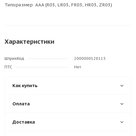
Типоразмер AAA (R03, LR03, FR03, HR03, ZR03)
Характеристики
ШтрихКод
2000000128115
ПТС
Нет
Как купить
Оплата
Доставка