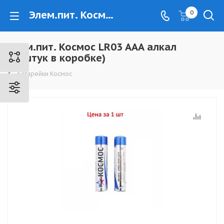
Элем.пит. Космос LR03 AAA алкал (20штук в коробке) - www.kovrovec.ru
0
Элем.пит. Космос LR03 AAA алкал
(20штук в коробке)
Батарейки Космос