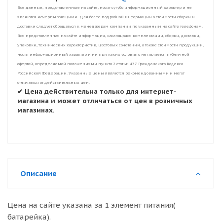
Все данные, представленные на сайте, носят сугубо информационный характер и не
являются исчерпывающими. Для более подробной информации о стоимости сборки и
доставки следует обращаться к менеджерам компании по указанным на сайте телефонам.
Вся представленная на сайте информация, касающаяся комплектации, сборки, доставки,
упаковки, технических характеристик, цветовых сочетаний, а также стоимости продукции,
носит информационный характер и ни при каких условиях не является публичной
офертой, определяемой положениями пункта 2 статьи 437 Гражданского Кодекса
Российской Федерации. Указанные цены являются рекомендованными и могут
отличаться от действительных цен.
✔ Цена действительна только для интернет-
магазина и может отличаться от цен в розничных
магазинах.
Описание
Цена на сайте указана за 1 элемент питания(
батарейка).