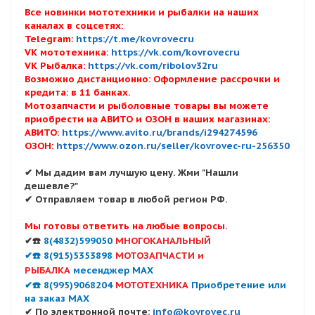
Все новинки мототехники и рыбалки на наших
каналах в соцсетях:
Telegram:
https://t.me/kovrovecru
VK мототехника:
https://vk.com/kovrovecru
VK Рыбалка:
https://vk.com/ribolov32ru
Возможно дистанционно: Оформление рассрочки и
кредита: в 11 банках.
Мотозапчасти и рыболовные товары вы можете
приобрести на АВИТО и ОЗОН в наших магазинах:
АВИТО:
https://www.avito.ru/brands/i294274596
ОЗОН:
https://www.ozon.ru/seller/kovrovec-ru-256350
✔ Мы дадим вам лучшую цену. Жми "Нашли
дешевле?"
✔ Отправляем товар в любой регион РФ.
Мы готовы ответить на любые вопросы.
✔☎️
8(4832)599050
МНОГОКАНАЛЬНЫЙ
✔☎️ 8(915)5353898
МОТОЗАПЧАСТИ и
РЫБАЛКА
месенджер MAX
✔☎️ 8(995)9068204
МОТОТЕХНИКА
Приобретение или
на заказ MAX
✔ По электронной почте:
info@kovrovec.ru