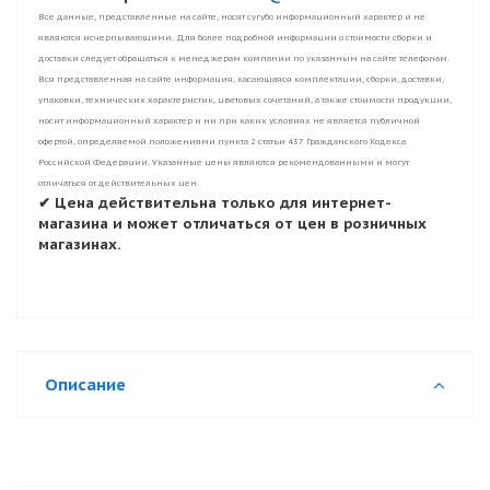
Все данные, представленные на сайте, носят сугубо информационный характер и не
являются исчерпывающими. Для более подробной информации о стоимости сборки и
доставки следует обращаться к менеджерам компании по указанным на сайте телефонам.
Вся представленная на сайте информация, касающаяся комплектации, сборки, доставки,
упаковки, технических характеристик, цветовых сочетаний, а также стоимости продукции,
носит информационный характер и ни при каких условиях не является публичной
офертой, определяемой положениями пункта 2 статьи 437 Гражданского Кодекса
Российской Федерации. Указанные цены являются рекомендованными и могут
отличаться от действительных цен.
✔ Цена действительна только для интернет-
магазина и может отличаться от цен в розничных
магазинах.
Описание