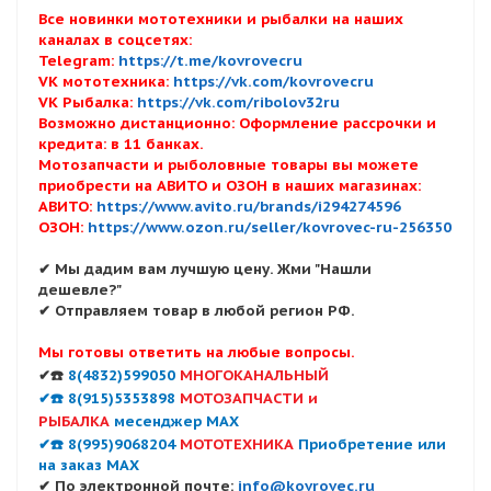
Все новинки мототехники и рыбалки на наших
каналах в соцсетях:
Telegram:
https://t.me/kovrovecru
VK мототехника:
https://vk.com/kovrovecru
VK Рыбалка:
https://vk.com/ribolov32ru
Возможно дистанционно: Оформление рассрочки и
кредита: в 11 банках.
Мотозапчасти и рыболовные товары вы можете
приобрести на АВИТО и ОЗОН в наших магазинах:
АВИТО:
https://www.avito.ru/brands/i294274596
ОЗОН:
https://www.ozon.ru/seller/kovrovec-ru-256350
✔ Мы дадим вам лучшую цену. Жми "Нашли
дешевле?"
✔ Отправляем товар в любой регион РФ.
Мы готовы ответить на любые вопросы.
✔☎️
8(4832)599050
МНОГОКАНАЛЬНЫЙ
✔☎️ 8(915)5353898
МОТОЗАПЧАСТИ и
РЫБАЛКА
месенджер MAX
✔☎️ 8(995)9068204
МОТОТЕХНИКА
Приобретение или
на заказ MAX
✔ По электронной почте:
info@kovrovec.ru