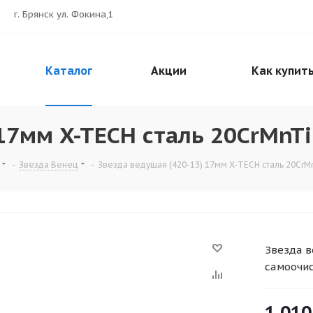
г. Брянск ул. Фокина,1
Каталог
Акции
Как купит
17мм X-TECH сталь 20CrMnTi
-
Звезда Венец
-
Звезда ведущая (420-13) 17мм X-TECH сталь 20CrMn
Звезда в
самоочи
1 010