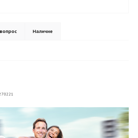
 вопрос
Наличие
270221