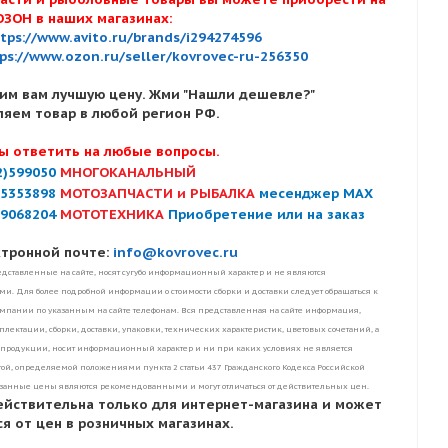
ОЗОН в наших магазинах:
tps://www.avito.ru/brands/i294274596
ps://www.ozon.ru/seller/kovrovec-ru-256350
им вам лучшую цену. Жми "Нашли дешевле?"
ляем товар в любой регион РФ.
ы ответить на любые вопросы.
2)599050
МНОГОКАНАЛЬНЫЙ
)5353898
МОТОЗАПЧАСТИ и РЫБАЛКА
месенджер MAX
)9068204
МОТОТЕХНИКА
Приобретение или на заказ
ктронной почте:
info@kovrovec.ru
дставленные на сайте, носят сугубо информационный характер и не являются
. Для более подробной информации о стоимости сборки и доставки следует обращаться к
пании по указанным на сайте телефонам. Вся представленная на сайте информация,
лектации, сборки, доставки, упаковки, технических характеристик, цветовых сочетаний, а
 продукции, носит информационный характер и ни при каких условиях не является
ой, определяемой положениями пункта 2 статьи 437 Гражданского Кодекса Российской
занные цены являются рекомендованными и могут отличаться от действительных цен.
ействительна только для интернет-магазина и может
я от цен в розничных магазинах.