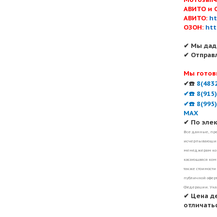
АВИТО и 
АВИТО:
ht
ОЗОН:
htt
✔ Мы дад
✔ Отправ
Мы готов
✔☎️
8(483
✔☎️ 8(915
✔☎️ 8(995
MAX
✔ По эле
Все данные, пре
исчерпывающими
менеджерам ком
касающаяся комп
также стоимости
публичной оферт
Федерации. Ука
✔ Цена д
отличатьс