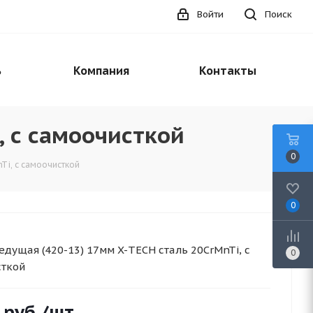
Войти
Поиск
ь
Компания
Контакты
, с самоочисткой
0
Ti, с самоочисткой
0
едущая (420-13) 17мм X-TECH сталь 20CrMnTi, с
0
сткой
руб.
/шт