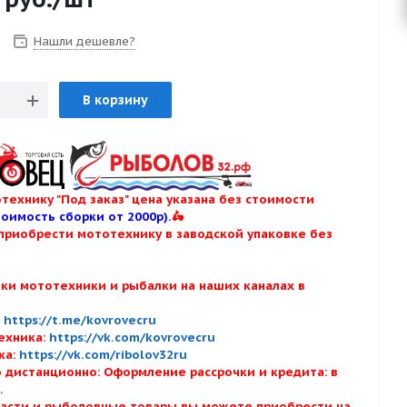
Нашли дешевле?
В корзину
технику "Под заказ" цена указана без стоимости
тоимость сборки от 2000р).
🛵
приобрести мототехнику в заводской упаковке без
нки мототехники и рыбалки на наших каналах в
:
:
https://t.me/kovrovecru
ехника:
https://vk.com/kovrovecru
ка:
https://vk.com/ribolov32ru
 дистанционно: Оформление рассрочки и кредита: в
х.
асти и рыболовные товары вы можете приобрести на