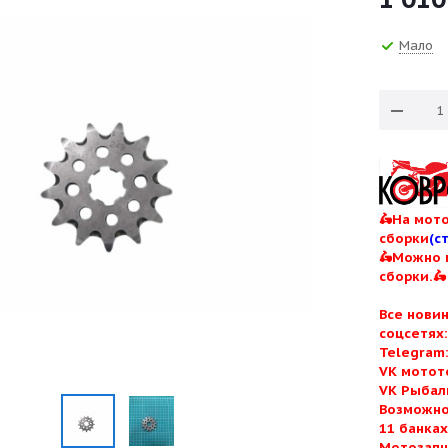
Мало
🛵На мото
сборки
(с
🛵Можно 
сборки.🛵
Все нови
соцсетях
Telegram
VK мотот
VK Рыбал
Возможно
11 банка
Мотозапч