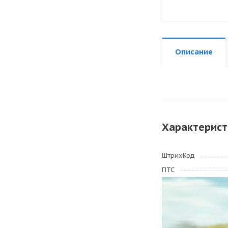
Описание
Характерист
ШтрихКод
ПТС