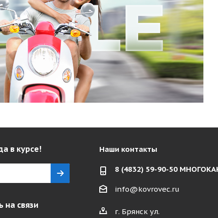
да в курсе!
Наши контакты
8 (4832) 59-90-50 МНОГО
info@kovrovec.ru
 на связи
г. Брянск ул.