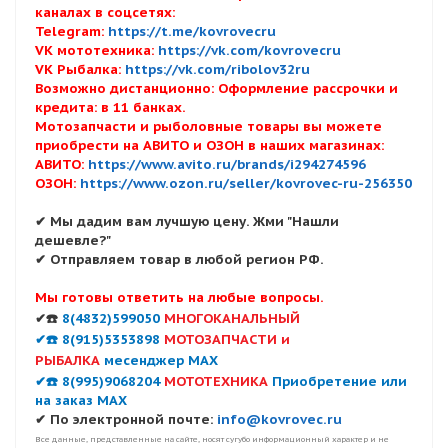
каналах в соцсетях:
Telegram:
https://t.me/kovrovecru
VK мототехника:
https://vk.com/kovrovecru
VK Рыбалка:
https://vk.com/ribolov32ru
Возможно дистанционно: Оформление рассрочки и
кредита: в 11 банках.
Мотозапчасти и рыболовные товары вы можете
приобрести на АВИТО и ОЗОН в наших магазинах:
АВИТО:
https://www.avito.ru/brands/i294274596
ОЗОН:
https://www.ozon.ru/seller/kovrovec-ru-256350
✔ Мы дадим вам лучшую цену. Жми "Нашли
дешевле?"
✔ Отправляем товар в любой регион РФ.
Мы готовы ответить на любые вопросы.
✔☎️
8(4832)599050
МНОГОКАНАЛЬНЫЙ
✔☎️ 8(915)5353898
МОТОЗАПЧАСТИ и
РЫБАЛКА
месенджер MAX
✔☎️ 8(995)9068204
МОТОТЕХНИКА
Приобретение или
на заказ MAX
✔ По электронной почте:
info@kovrovec.ru
Все данные, представленные на сайте, носят сугубо информационный характер и не