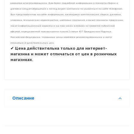
являются исчерпывающими. Для более подробной информации о стоимости сборки и
доставки следует обращаться к менеджерам компании по указанным на сайте телефонам.
Вся представленная на сайте информация, касающаяся комплектации, сборки, доставки,
упаковки, технических характеристик, цветовых сочетаний, а также стоимости продукции,
носит информационный характер и ни при каких условиях не является публичной
офертой, определяемой положениями пункта 2 статьи 437 Гражданского Кодекса
Российской Федерации. Указанные цены являются рекомендованными и могут
отличаться от действительных цен.
✔ Цена действительна только для интернет-
магазина и может отличаться от цен в розничных
магазинах.
Описание