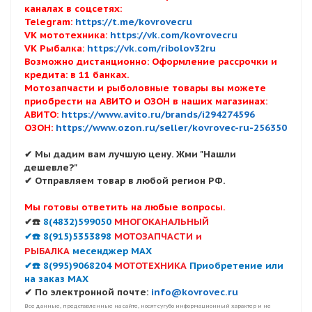
каналах в соцсетях:
Telegram:
https://t.me/kovrovecru
VK мототехника:
https://vk.com/kovrovecru
VK Рыбалка:
https://vk.com/ribolov32ru
Возможно дистанционно: Оформление рассрочки и
кредита: в 11 банках.
Мотозапчасти и рыболовные товары вы можете
приобрести на АВИТО и ОЗОН в наших магазинах:
АВИТО:
https://www.avito.ru/brands/i294274596
ОЗОН:
https://www.ozon.ru/seller/kovrovec-ru-256350
✔ Мы дадим вам лучшую цену. Жми "Нашли
дешевле?"
✔ Отправляем товар в любой регион РФ.
Мы готовы ответить на любые вопросы.
✔☎️
8(4832)599050
МНОГОКАНАЛЬНЫЙ
✔☎️ 8(915)5353898
МОТОЗАПЧАСТИ и
РЫБАЛКА
месенджер MAX
✔☎️ 8(995)9068204
МОТОТЕХНИКА
Приобретение или
на заказ MAX
✔ По электронной почте:
info@kovrovec.ru
Все данные, представленные на сайте, носят сугубо информационный характер и не