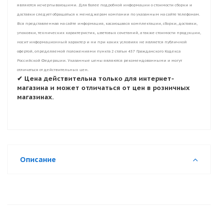
являются исчерпывающими. Для более подробной информации о стоимости сборки и
доставки следует обращаться к менеджерам компании по указанным на сайте телефонам.
Вся представленная на сайте информация, касающаяся комплектации, сборки, доставки,
упаковки, технических характеристик, цветовых сочетаний, а также стоимости продукции,
носит информационный характер и ни при каких условиях не является публичной
офертой, определяемой положениями пункта 2 статьи 437 Гражданского Кодекса
Российской Федерации. Указанные цены являются рекомендованными и могут
отличаться от действительных цен.
✔ Цена действительна только для интернет-
магазина и может отличаться от цен в розничных
магазинах.
Описание