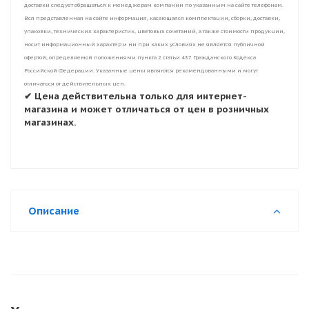
доставки следует обращаться к менеджерам компании по указанным на сайте телефонам.
Вся представленная на сайте информация, касающаяся комплектации, сборки, доставки,
упаковки, технических характеристик, цветовых сочетаний, а также стоимости продукции,
носит информационный характер и ни при каких условиях не является публичной
офертой, определяемой положениями пункта 2 статьи 437 Гражданского Кодекса
Российской Федерации. Указанные цены являются рекомендованными и могут
отличаться от действительных цен.
✔ Цена действительна только для интернет-
магазина и может отличаться от цен в розничных
магазинах.
Описание