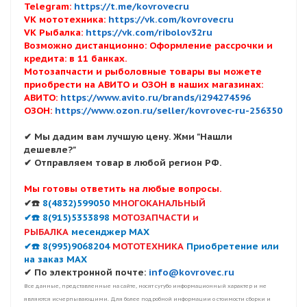
Telegram:
https://t.me/kovrovecru
VK мототехника:
https://vk.com/kovrovecru
VK Рыбалка:
https://vk.com/ribolov32ru
Возможно дистанционно: Оформление рассрочки и
кредита: в 11 банках.
Мотозапчасти и рыболовные товары вы можете
приобрести на АВИТО и ОЗОН в наших магазинах:
АВИТО:
https://www.avito.ru/brands/i294274596
ОЗОН:
https://www.ozon.ru/seller/kovrovec-ru-256350
✔ Мы дадим вам лучшую цену. Жми "Нашли
дешевле?"
✔ Отправляем товар в любой регион РФ.
Мы готовы ответить на любые вопросы.
✔☎️
8(4832)599050
МНОГОКАНАЛЬНЫЙ
✔☎️ 8(915)5353898
МОТОЗАПЧАСТИ и
РЫБАЛКА
месенджер MAX
✔☎️ 8(995)9068204
МОТОТЕХНИКА
Приобретение или
на заказ MAX
✔ По электронной почте:
info@kovrovec.ru
Все данные, представленные на сайте, носят сугубо информационный характер и не
являются исчерпывающими. Для более подробной информации о стоимости сборки и