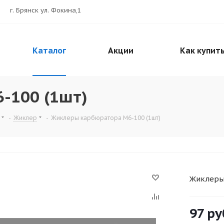
г. Брянск ул. Фокина,1
Каталог
Акции
Как купит
-100 (1шт)
-
Жиклер
-
Жиклеры карбюратора M6-100 (1шт)
Жиклеры
97
ру