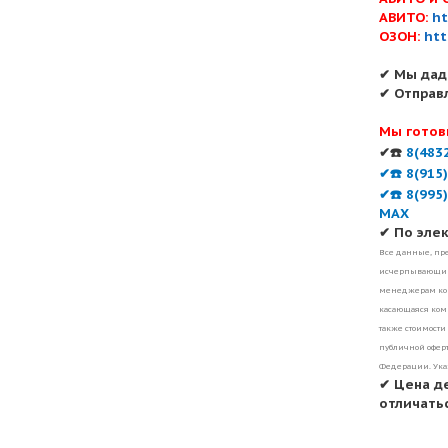
АВИТО:
ht
ОЗОН:
htt
✔ Мы дад
✔ Отправ
Мы готов
✔☎️
8(483
✔☎️ 8(915
✔☎️ 8(995
MAX
✔ По эле
Все данные, пре
исчерпывающими
менеджерам ком
касающаяся комп
также стоимости
публичной оферт
Федерации. Ука
✔ Цена д
отличатьс