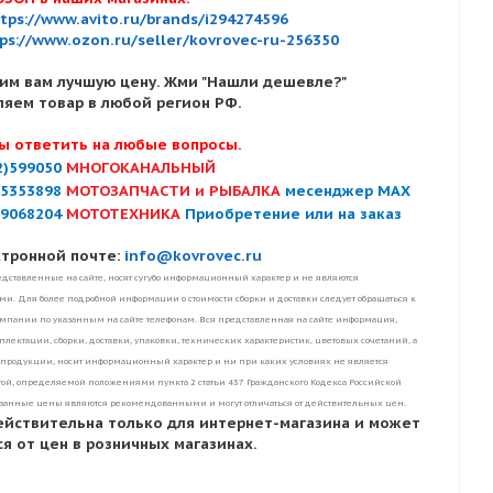
tps://www.avito.ru/brands/i294274596
ps://www.ozon.ru/seller/kovrovec-ru-256350
им вам лучшую цену. Жми "Нашли дешевле?"
ляем товар в любой регион РФ.
ы ответить на любые вопросы.
2)599050
МНОГОКАНАЛЬНЫЙ
)5353898
МОТОЗАПЧАСТИ и РЫБАЛКА
месенджер MAX
)9068204
МОТОТЕХНИКА
Приобретение или на заказ
ктронной почте:
info@kovrovec.ru
дставленные на сайте, носят сугубо информационный характер и не являются
. Для более подробной информации о стоимости сборки и доставки следует обращаться к
пании по указанным на сайте телефонам. Вся представленная на сайте информация,
лектации, сборки, доставки, упаковки, технических характеристик, цветовых сочетаний, а
 продукции, носит информационный характер и ни при каких условиях не является
ой, определяемой положениями пункта 2 статьи 437 Гражданского Кодекса Российской
занные цены являются рекомендованными и могут отличаться от действительных цен.
ействительна только для интернет-магазина и может
я от цен в розничных магазинах.