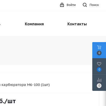
Войти
Поиск
ь
Компания
Контакты
0
0
 карбюратора M6-100 (1шт)
0
б.
/шт