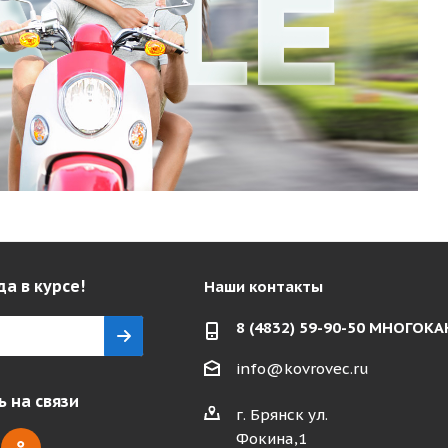
да в курсе!
Наши контакты
8 (4832) 59-90-50 МНОГО
info@kovrovec.ru
 на связи
г. Брянск ул.
Фокина,1