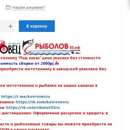
Нашли дешевле?
В корзину
технику "Под заказ" цена указана без стоимости
тоимость сборки от 2000р).
🛵
приобрести мототехнику в заводской упаковке без
нки мототехники и рыбалки на наших каналах в
:
:
https://t.me/kovrovecru
ехника:
https://vk.com/kovrovecru
ка:
https://vk.com/ribolov32ru
 дистанционно: Оформление рассрочки и кредита: в
х.
асти и рыболовные товары вы можете приобрести на
ОЗОН в наших магазинах: