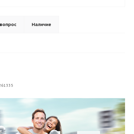
 вопрос
Наличие
261335