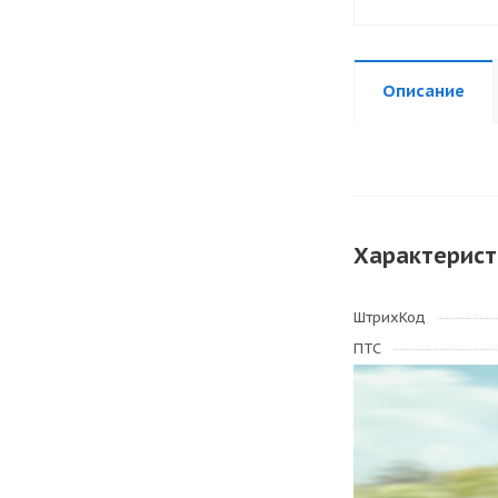
Описание
Характерист
ШтрихКод
ПТС