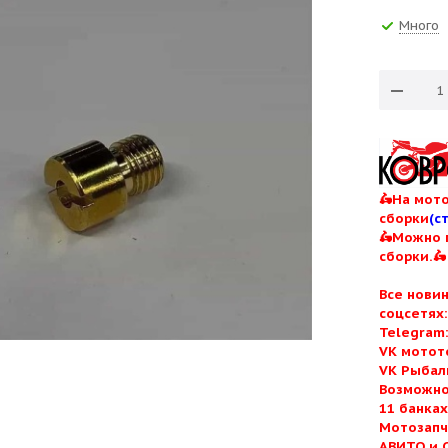
Много
🛵На мото
сборки
(с
🛵Можно 
сборки.🛵
Все нови
соцсетях
Telegram
VK мотот
VK Рыбал
Возможно
11 банка
Мотозапч
АВИТО и 