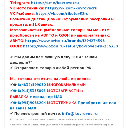
Telegram:
https://t.me/kovrovecru
VK мототехника:
https://vk.com/kovrovecru
VK Рыбалка:
https://vk.com/ribolov32ru
Возможно дистанционно: Оформление рассрочки и
кредита: в 11 банках.
Мотозапчасти и рыболовные товары вы можете
приобрести на АВИТО и ОЗОН в наших магазинах:
АВИТО:
https://www.avito.ru/brands/i294274596
ОЗОН:
https://www.ozon.ru/seller/kovrovec-ru-256350
✔ Мы дадим вам лучшую цену. Жми "Нашли
дешевле?"
✔ Отправляем товар в любой регион РФ.
Мы готовы ответить на любые вопросы.
✔☎️
8(4832)599050
МНОГОКАНАЛЬНЫЙ
✔☎️ 8(915)5353898
МОТОЗАПЧАСТИ и
РЫБАЛКА
месенджер MAX
✔☎️ 8(995)9068204
МОТОТЕХНИКА
Приобретение или
на заказ MAX
✔ По электронной почте:
info@kovrovec.ru
Все данные, представленные на сайте, носят сугубо информационный характер и не
являются исчерпывающими. Для более подробной информации о стоимости сборки и