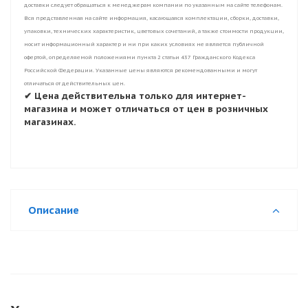
доставки следует обращаться к менеджерам компании по указанным на сайте телефонам.
Вся представленная на сайте информация, касающаяся комплектации, сборки, доставки,
упаковки, технических характеристик, цветовых сочетаний, а также стоимости продукции,
носит информационный характер и ни при каких условиях не является публичной
офертой, определяемой положениями пункта 2 статьи 437 Гражданского Кодекса
Российской Федерации. Указанные цены являются рекомендованными и могут
отличаться от действительных цен.
✔ Цена действительна только для интернет-
магазина и может отличаться от цен в розничных
магазинах.
Описание