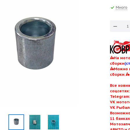
Много
🛵На мото
сборки
(с
🛵Можно 
сборки.🛵
Все нови
соцсетях
Telegram
VK мотот
VK Рыбал
Возможно
11 банка
Мотозапч
АВИТО и 