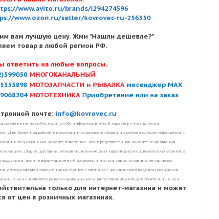
tps://www.avito.ru/brands/i294274596
ps://www.ozon.ru/seller/kovrovec-ru-256350
им вам лучшую цену. Жми "Нашли дешевле?"
ляем товар в любой регион РФ.
ы ответить на любые вопросы.
2)599050
МНОГОКАНАЛЬНЫЙ
)5353898
МОТОЗАПЧАСТИ и РЫБАЛКА
месенджер MAX
)9068204
МОТОТЕХНИКА
Приобретение или на заказ
ктронной почте:
info@kovrovec.ru
дставленные на сайте, носят сугубо информационный характер и не являются
. Для более подробной информации о стоимости сборки и доставки следует обращаться к
пании по указанным на сайте телефонам. Вся представленная на сайте информация,
лектации, сборки, доставки, упаковки, технических характеристик, цветовых сочетаний, а
 продукции, носит информационный характер и ни при каких условиях не является
ой, определяемой положениями пункта 2 статьи 437 Гражданского Кодекса Российской
занные цены являются рекомендованными и могут отличаться от действительных цен.
ействительна только для интернет-магазина и может
я от цен в розничных магазинах.