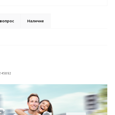
 вопрос
Наличие
245892