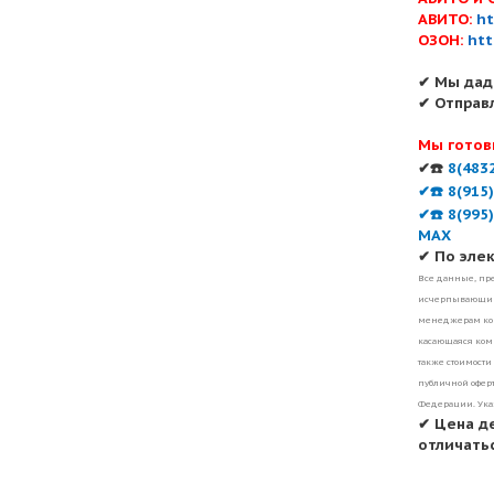
АВИТО:
ht
ОЗОН:
htt
✔ Мы дад
✔ Отправ
Мы готов
✔☎️
8(483
✔☎️ 8(915
✔☎️ 8(995
MAX
✔ По эле
Все данные, пре
исчерпывающими
менеджерам ком
касающаяся комп
также стоимости
публичной оферт
Федерации. Ука
✔ Цена д
отличатьс