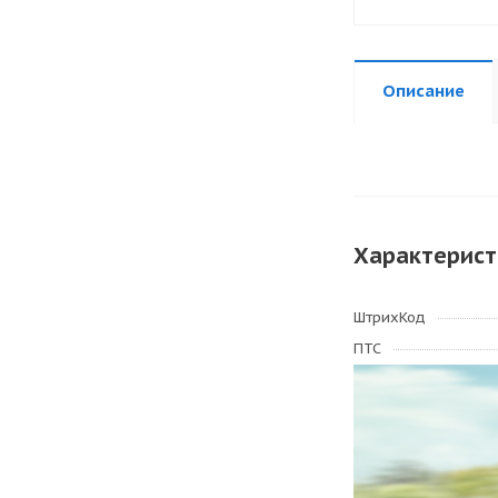
Описание
Характерист
ШтрихКод
ПТС