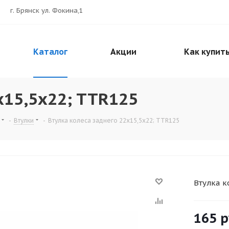
г. Брянск ул. Фокина,1
Каталог
Акции
Как купит
x15,5x22; TTR125
-
Втулки
-
Втулка колеса заднего 22x15,5x22; TTR125
Втулка к
165
р