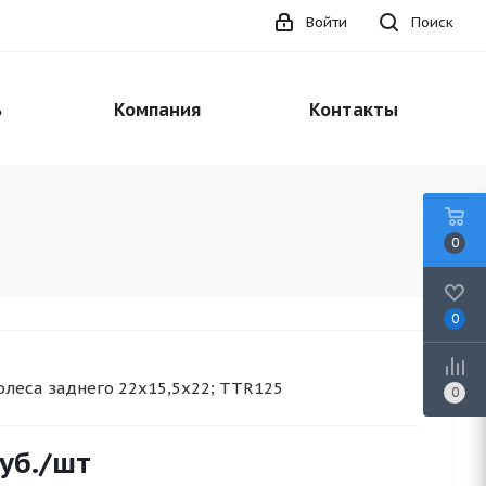
Войти
Поиск
ь
Компания
Контакты
0
0
олеса заднего 22x15,5x22; TTR125
0
уб.
/шт