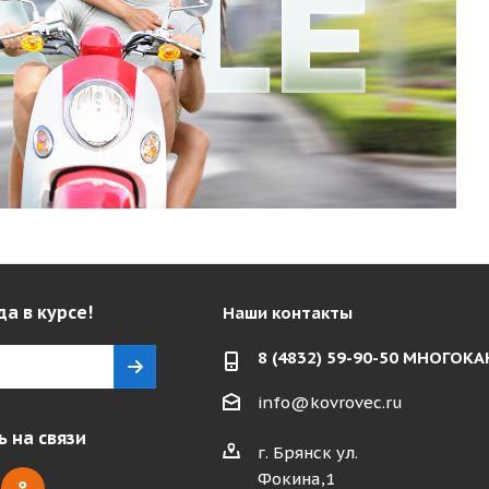
да в курсе!
Наши контакты
8 (4832) 59-90-50 МНОГО
info@kovrovec.ru
 на связи
г. Брянск ул.
Фокина,1