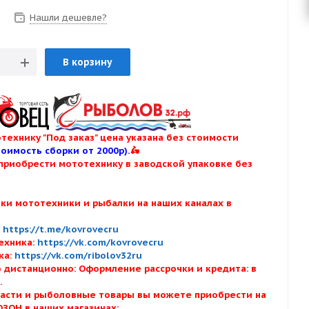
Нашли дешевле?
В корзину
технику "Под заказ" цена указана без стоимости
тоимость сборки от 2000р).
🛵
приобрести мототехнику в заводской упаковке без
нки мототехники и рыбалки на наших каналах в
:
:
https://t.me/kovrovecru
ехника:
https://vk.com/kovrovecru
ка:
https://vk.com/ribolov32ru
 дистанционно: Оформление рассрочки и кредита: в
х.
асти и рыболовные товары вы можете приобрести на
ОЗОН в наших магазинах: