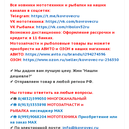
Все новинки мототехники и рыбалки на наших
каналах в соцсетях:
Telegram:
https://t.me/kovrovecru
VK мототехника:
https://vk.com/kovrovecru
VK Рыбалка:
https://vk.com/ribolov32ru
Возможно дистанционно: Оформление рассрочки и
кредита: в 11 банках.
Мотозапчасти и рыболовные товары вы можете
приобрести на АВИТО и ОЗОН в наших магазинах:
АВИТО:
https://www.avito.ru/brands/i294274596
ОЗОН:
https://www.ozon.ru/seller/kovrovec-ru-256350
✔ Мы дадим вам лучшую цену. Жми "Нашли
дешевле?"
✔ Отправляем товар в любой регион РФ.
Мы готовы ответить на любые вопросы.
✔☎️
8(4832)599050
МНОГОКАНАЛЬНЫЙ
✔☎️ 8(915)5353898
МОТОЗАПЧАСТИ и
РЫБАЛКА
месенджер MAX
✔☎️ 8(995)9068204
МОТОТЕХНИКА
Приобретение или
на заказ MAX
✔ По электронной почте:
info@kovrovec.ru