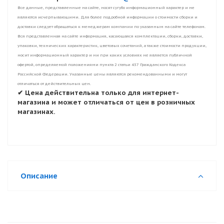
Все данные, представленные на сайте, носят сугубо информационный характер и не
являются исчерпывающими. Для более подробной информации о стоимости сборки и
доставки следует обращаться к менеджерам компании по указанным на сайте телефонам.
Вся представленная на сайте информация, касающаяся комплектации, сборки, доставки,
упаковки, технических характеристик, цветовых сочетаний, а также стоимости продукции,
носит информационный характер и ни при каких условиях не является публичной
офертой, определяемой положениями пункта 2 статьи 437 Гражданского Кодекса
Российской Федерации. Указанные цены являются рекомендованными и могут
отличаться от действительных цен.
✔ Цена действительна только для интернет-
магазина и может отличаться от цен в розничных
магазинах.
Описание