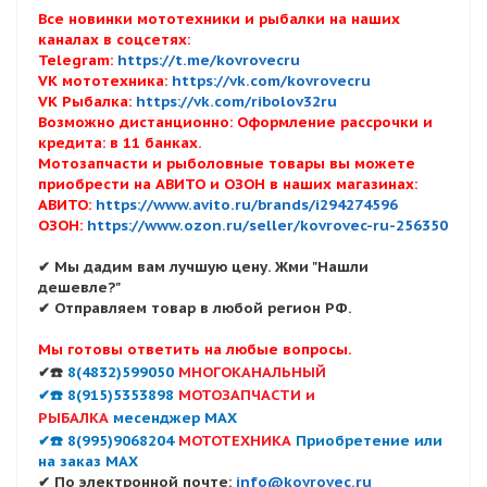
Все новинки мототехники и рыбалки на наших
каналах в соцсетях:
Telegram:
https://t.me/kovrovecru
VK мототехника:
https://vk.com/kovrovecru
VK Рыбалка:
https://vk.com/ribolov32ru
Возможно дистанционно: Оформление рассрочки и
кредита: в 11 банках.
Мотозапчасти и рыболовные товары вы можете
приобрести на АВИТО и ОЗОН в наших магазинах:
АВИТО:
https://www.avito.ru/brands/i294274596
ОЗОН:
https://www.ozon.ru/seller/kovrovec-ru-256350
✔ Мы дадим вам лучшую цену. Жми "Нашли
дешевле?"
✔ Отправляем товар в любой регион РФ.
Мы готовы ответить на любые вопросы.
✔☎️
8(4832)599050
МНОГОКАНАЛЬНЫЙ
✔☎️ 8(915)5353898
МОТОЗАПЧАСТИ и
РЫБАЛКА
месенджер MAX
✔☎️ 8(995)9068204
МОТОТЕХНИКА
Приобретение или
на заказ MAX
✔ По электронной почте:
info@kovrovec.ru