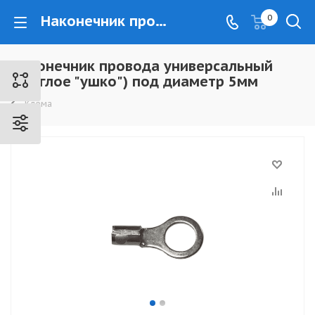
Наконечник провода универсальный (круглое "ушко") под диаметр 5мм - www.kovrovec.ru
0
Наконечник провода универсальный
(круглое "ушко") под диаметр 5мм
Клема