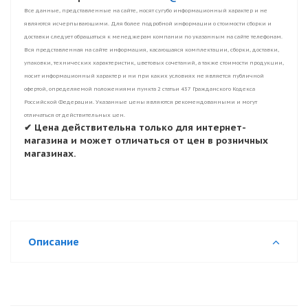
Все данные, представленные на сайте, носят сугубо информационный характер и не
являются исчерпывающими. Для более подробной информации о стоимости сборки и
доставки следует обращаться к менеджерам компании по указанным на сайте телефонам.
Вся представленная на сайте информация, касающаяся комплектации, сборки, доставки,
упаковки, технических характеристик, цветовых сочетаний, а также стоимости продукции,
носит информационный характер и ни при каких условиях не является публичной
офертой, определяемой положениями пункта 2 статьи 437 Гражданского Кодекса
Российской Федерации. Указанные цены являются рекомендованными и могут
отличаться от действительных цен.
✔ Цена действительна только для интернет-
магазина и может отличаться от цен в розничных
магазинах.
Описание