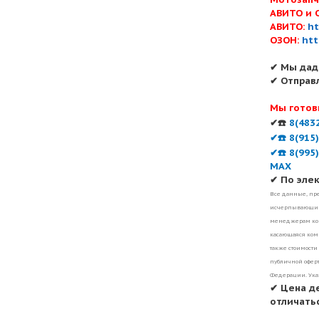
АВИТО и 
АВИТО:
ht
ОЗОН:
htt
✔ Мы дад
✔ Отправ
Мы готов
✔☎️
8(483
✔☎️ 8(915
✔☎️ 8(995
MAX
✔ По эле
Все данные, пре
исчерпывающими
менеджерам ком
касающаяся комп
также стоимости
публичной оферт
Федерации. Ука
✔ Цена д
отличатьс