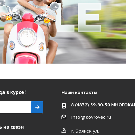
да в курсе!
Наши контакты
8 (4832) 59-90-50 МНОГО
info@kovrovec.ru
 на связи
г. Брянск ул.