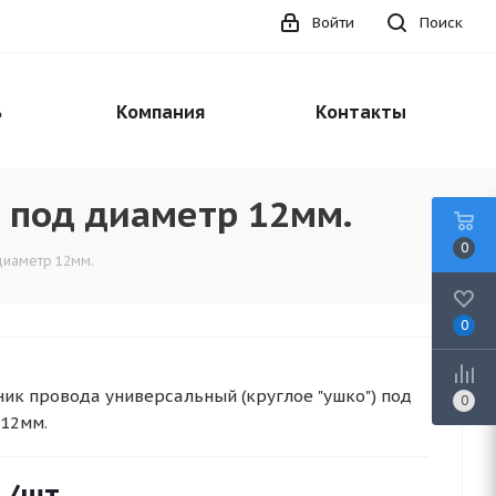
Войти
Поиск
ь
Компания
Контакты
 под диаметр 12мм.
0
диаметр 12мм.
0
ик провода универсальный (круглое "ушко") под
0
12мм.
.
/шт