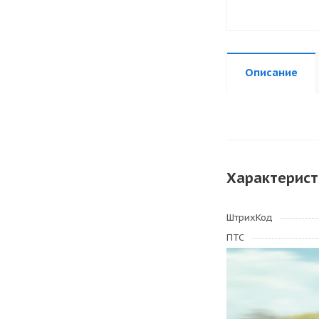
Описание
Характерист
ШтрихКод
ПТС