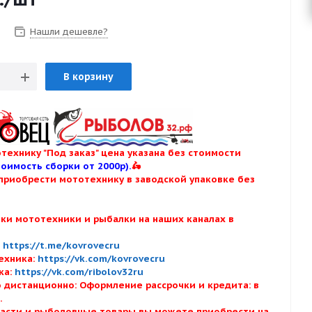
Нашли дешевле?
В корзину
технику "Под заказ" цена указана без стоимости
тоимость сборки от 2000р).
🛵
приобрести мототехнику в заводской упаковке без
нки мототехники и рыбалки на наших каналах в
:
:
https://t.me/kovrovecru
ехника:
https://vk.com/kovrovecru
ка:
https://vk.com/ribolov32ru
 дистанционно: Оформление рассрочки и кредита: в
х.
асти и рыболовные товары вы можете приобрести на