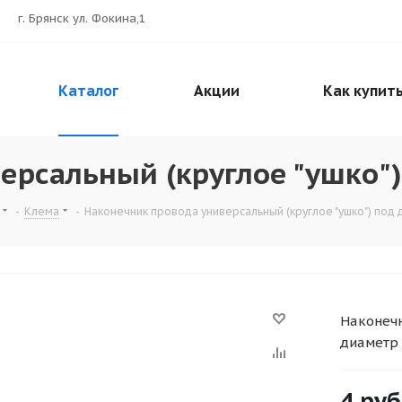
г. Брянск ул. Фокина,1
Каталог
Акции
Как купит
ерсальный (круглое "ушко")
-
Клема
-
Наконечник провода универсальный (круглое "ушко") под 
Наконечн
диаметр 
4
руб