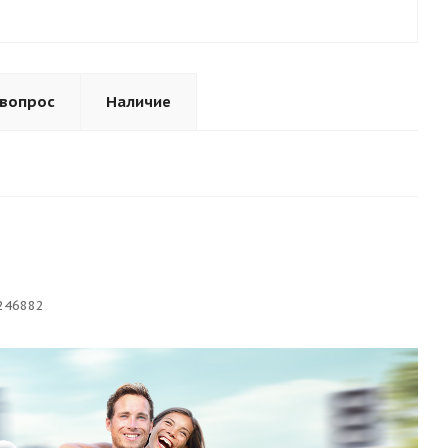
 вопрос
Наличие
246882