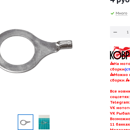
Много
🛵На мото
сборки
(с
🛵Можно 
сборки.🛵
Все нови
соцсетях
Telegram
VK мотот
VK Рыбал
Возможно
11 банка
Мотозапч