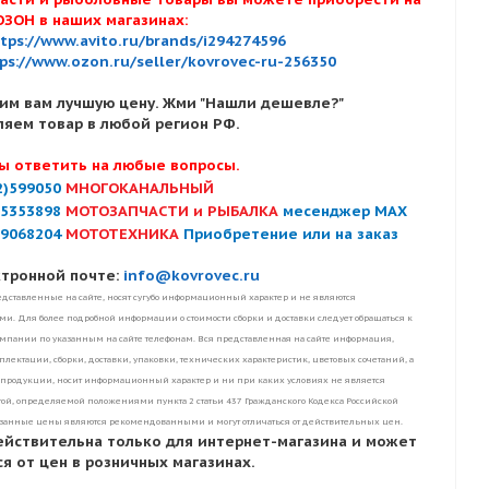
ОЗОН в наших магазинах:
tps://www.avito.ru/brands/i294274596
ps://www.ozon.ru/seller/kovrovec-ru-256350
им вам лучшую цену. Жми "Нашли дешевле?"
ляем товар в любой регион РФ.
ы ответить на любые вопросы.
2)599050
МНОГОКАНАЛЬНЫЙ
)5353898
МОТОЗАПЧАСТИ и РЫБАЛКА
месенджер MAX
)9068204
МОТОТЕХНИКА
Приобретение или на заказ
ктронной почте:
info@kovrovec.ru
дставленные на сайте, носят сугубо информационный характер и не являются
. Для более подробной информации о стоимости сборки и доставки следует обращаться к
пании по указанным на сайте телефонам. Вся представленная на сайте информация,
лектации, сборки, доставки, упаковки, технических характеристик, цветовых сочетаний, а
 продукции, носит информационный характер и ни при каких условиях не является
ой, определяемой положениями пункта 2 статьи 437 Гражданского Кодекса Российской
занные цены являются рекомендованными и могут отличаться от действительных цен.
ействительна только для интернет-магазина и может
я от цен в розничных магазинах.