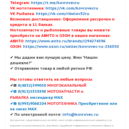
Telegram:
https://t.me/kovrovecru
VK мототехника:
https://vk.com/kovrovecru
VK Рыбалка:
https://vk.com/ribolov32ru
Возможно дистанционно: Оформление рассрочки и
кредита: в 11 банках.
Мотозапчасти и рыболовные товары вы можете
приобрести на АВИТО и ОЗОН в наших магазинах:
АВИТО:
https://www.avito.ru/brands/i294274596
ОЗОН:
https://www.ozon.ru/seller/kovrovec-ru-256350
✔ Мы дадим вам лучшую цену. Жми "Нашли
дешевле?"
✔ Отправляем товар в любой регион РФ.
Мы готовы ответить на любые вопросы.
✔☎️
8(4832)599050
МНОГОКАНАЛЬНЫЙ
✔☎️ 8(915)5353898
МОТОЗАПЧАСТИ и
РЫБАЛКА
месенджер MAX
✔☎️ 8(995)9068204
МОТОТЕХНИКА
Приобретение или
на заказ MAX
✔ По электронной почте:
info@kovrovec.ru
Все данные, представленные на сайте, носят сугубо информационный характер и не
являются исчерпывающими. Для более подробной информации о стоимости сборки и