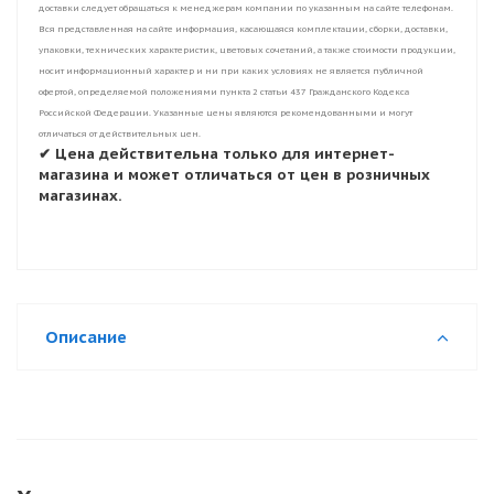
доставки следует обращаться к менеджерам компании по указанным на сайте телефонам.
Вся представленная на сайте информация, касающаяся комплектации, сборки, доставки,
упаковки, технических характеристик, цветовых сочетаний, а также стоимости продукции,
носит информационный характер и ни при каких условиях не является публичной
офертой, определяемой положениями пункта 2 статьи 437 Гражданского Кодекса
Российской Федерации. Указанные цены являются рекомендованными и могут
отличаться от действительных цен.
✔ Цена действительна только для интернет-
магазина и может отличаться от цен в розничных
магазинах.
Описание