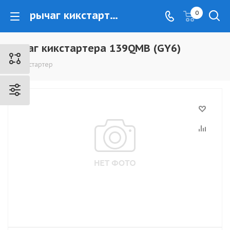
рычаг кикстартера 139QMB (GY6) - www.kovrovec.ru
0
рычаг кикстартера 139QMB (GY6)
Кикстартер