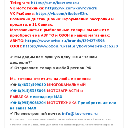
Telegram:
https://t.me/kovrovecru
VK мототехника:
https://vk.com/kovrovecru
VK Рыбалка:
https://vk.com/ribolov32ru
Возможно дистанционно: Оформление рассрочки и
кредита: в 11 банках.
Мотозапчасти и рыболовные товары вы можете
приобрести на АВИТО и ОЗОН в наших магазинах:
АВИТО:
https://www.avito.ru/brands/i294274596
ОЗОН:
https://www.ozon.ru/seller/kovrovec-ru-256350
✔ Мы дадим вам лучшую цену. Жми "Нашли
дешевле?"
✔ Отправляем товар в любой регион РФ.
Мы готовы ответить на любые вопросы.
✔☎️
8(4832)599050
МНОГОКАНАЛЬНЫЙ
✔☎️ 8(915)5353898
МОТОЗАПЧАСТИ и
РЫБАЛКА
месенджер MAX
✔☎️ 8(995)9068204
МОТОТЕХНИКА
Приобретение или
на заказ MAX
✔ По электронной почте:
info@kovrovec.ru
Все данные, представленные на сайте, носят сугубо информационный характер и не
являются исчерпывающими. Для более подробной информации о стоимости сборки и