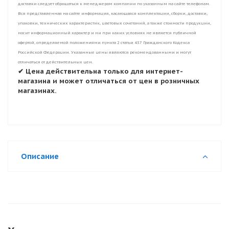
доставки следует обращаться к менеджерам компании по указанным на сайте телефонам.
Вся представленная на сайте информация, касающаяся комплектации, сборки, доставки,
упаковки, технических характеристик, цветовых сочетаний, а также стоимости продукции,
носит информационный характер и ни при каких условиях не является публичной
офертой, определяемой положениями пункта 2 статьи 437 Гражданского Кодекса
Российской Федерации. Указанные цены являются рекомендованными и могут
отличаться от действительных цен.
✔ Цена действительна только для интернет-
магазина и может отличаться от цен в розничных
магазинах.
Описание