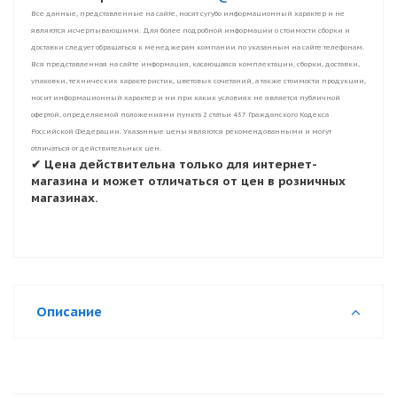
Все данные, представленные на сайте, носят сугубо информационный характер и не
являются исчерпывающими. Для более подробной информации о стоимости сборки и
доставки следует обращаться к менеджерам компании по указанным на сайте телефонам.
Вся представленная на сайте информация, касающаяся комплектации, сборки, доставки,
упаковки, технических характеристик, цветовых сочетаний, а также стоимости продукции,
носит информационный характер и ни при каких условиях не является публичной
офертой, определяемой положениями пункта 2 статьи 437 Гражданского Кодекса
Российской Федерации. Указанные цены являются рекомендованными и могут
отличаться от действительных цен.
✔ Цена действительна только для интернет-
магазина и может отличаться от цен в розничных
магазинах.
Описание