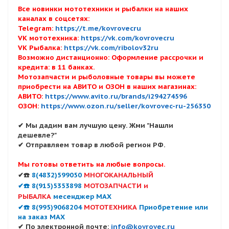
Все новинки мототехники и рыбалки на наших
каналах в соцсетях:
Telegram:
https://t.me/kovrovecru
VK мототехника:
https://vk.com/kovrovecru
VK Рыбалка:
https://vk.com/ribolov32ru
Возможно дистанционно: Оформление рассрочки и
кредита: в 11 банках.
Мотозапчасти и рыболовные товары вы можете
приобрести на АВИТО и ОЗОН в наших магазинах:
АВИТО:
https://www.avito.ru/brands/i294274596
ОЗОН:
https://www.ozon.ru/seller/kovrovec-ru-256350
✔ Мы дадим вам лучшую цену. Жми "Нашли
дешевле?"
✔ Отправляем товар в любой регион РФ.
Мы готовы ответить на любые вопросы.
✔☎️
8(4832)599050
МНОГОКАНАЛЬНЫЙ
✔☎️ 8(915)5353898
МОТОЗАПЧАСТИ и
РЫБАЛКА
месенджер MAX
✔☎️ 8(995)9068204
МОТОТЕХНИКА
Приобретение или
на заказ MAX
✔ По электронной почте:
info@kovrovec.ru