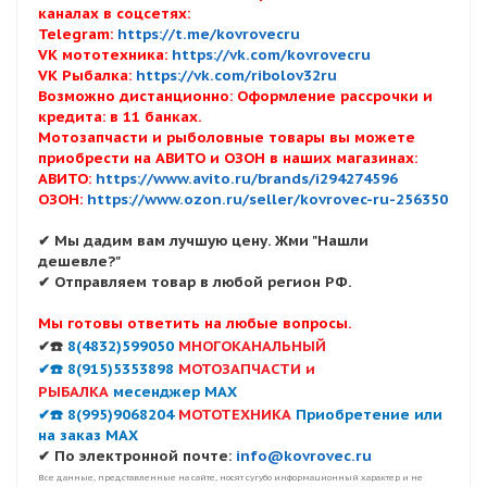
каналах в соцсетях:
Telegram:
https://t.me/kovrovecru
VK мототехника:
https://vk.com/kovrovecru
VK Рыбалка:
https://vk.com/ribolov32ru
Возможно дистанционно: Оформление рассрочки и
кредита: в 11 банках.
Мотозапчасти и рыболовные товары вы можете
приобрести на АВИТО и ОЗОН в наших магазинах:
АВИТО:
https://www.avito.ru/brands/i294274596
ОЗОН:
https://www.ozon.ru/seller/kovrovec-ru-256350
✔ Мы дадим вам лучшую цену. Жми "Нашли
дешевле?"
✔ Отправляем товар в любой регион РФ.
Мы готовы ответить на любые вопросы.
✔☎️
8(4832)599050
МНОГОКАНАЛЬНЫЙ
✔☎️ 8(915)5353898
МОТОЗАПЧАСТИ и
РЫБАЛКА
месенджер MAX
✔☎️ 8(995)9068204
МОТОТЕХНИКА
Приобретение или
на заказ MAX
✔ По электронной почте:
info@kovrovec.ru
Все данные, представленные на сайте, носят сугубо информационный характер и не