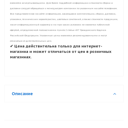
являются исчерпывающими. Для более подробной информации о стоимости сборки и
доставки следует обращаться к менеджерам компании по указанным на сайте телефонам.
Вся представленная на сайте информация, касающаяся комплектации, сборки, доставки,
упаковки, технических характеристик, цветовых сочетаний, а также стоимости продукции,
носит информационный характер и ни при каких условиях не является публичной
офертой, определяемой положениями пункта 2 статьи 437 Гражданского Кодекса
Российской Федерации. Указанные цены являются рекомендованными и могут
отличаться от действительных цен.
✔ Цена действительна только для интернет-
магазина и может отличаться от цен в розничных
магазинах.
Описание