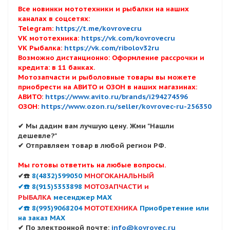
Все новинки мототехники и рыбалки на наших
каналах в соцсетях:
Telegram:
https://t.me/kovrovecru
VK мототехника:
https://vk.com/kovrovecru
VK Рыбалка:
https://vk.com/ribolov32ru
Возможно дистанционно: Оформление рассрочки и
кредита: в 11 банках.
Мотозапчасти и рыболовные товары вы можете
приобрести на АВИТО и ОЗОН в наших магазинах:
АВИТО:
https://www.avito.ru/brands/i294274596
ОЗОН:
https://www.ozon.ru/seller/kovrovec-ru-256350
✔ Мы дадим вам лучшую цену. Жми "Нашли
дешевле?"
✔ Отправляем товар в любой регион РФ.
Мы готовы ответить на любые вопросы.
✔☎️
8(4832)599050
МНОГОКАНАЛЬНЫЙ
✔☎️ 8(915)5353898
МОТОЗАПЧАСТИ и
РЫБАЛКА
месенджер MAX
✔☎️ 8(995)9068204
МОТОТЕХНИКА
Приобретение или
на заказ MAX
✔ По электронной почте:
info@kovrovec.ru