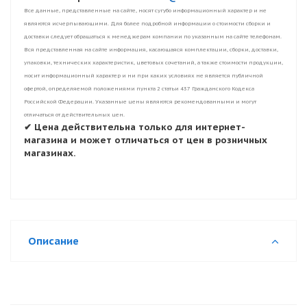
Все данные, представленные на сайте, носят сугубо информационный характер и не
являются исчерпывающими. Для более подробной информации о стоимости сборки и
доставки следует обращаться к менеджерам компании по указанным на сайте телефонам.
Вся представленная на сайте информация, касающаяся комплектации, сборки, доставки,
упаковки, технических характеристик, цветовых сочетаний, а также стоимости продукции,
носит информационный характер и ни при каких условиях не является публичной
офертой, определяемой положениями пункта 2 статьи 437 Гражданского Кодекса
Российской Федерации. Указанные цены являются рекомендованными и могут
отличаться от действительных цен.
✔ Цена действительна только для интернет-
магазина и может отличаться от цен в розничных
магазинах.
Описание