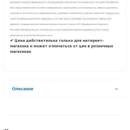
доставки следует обращаться к менеджерам компании по указанным на сайте телефонам.
Вся представленная на сайте информация, касающаяся комплектации, сборки, доставки,
упаковки, технических характеристик, цветовых сочетаний, а также стоимости продукции,
носит информационный характер и ни при каких условиях не является публичной
офертой, определяемой положениями пункта 2 статьи 437 Гражданского Кодекса
Российской Федерации. Указанные цены являются рекомендованными и могут
отличаться от действительных цен.
✔ Цена действительна только для интернет-
магазина и может отличаться от цен в розничных
магазинах.
Описание