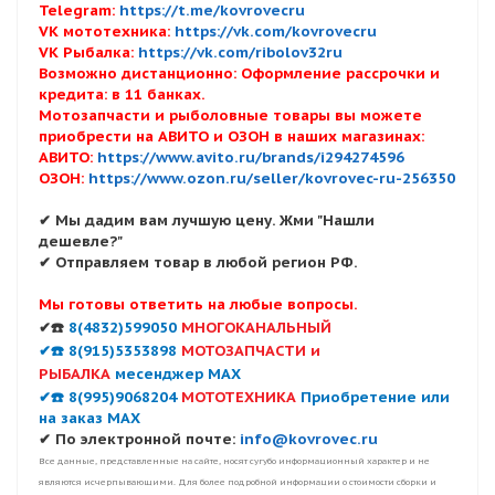
Telegram:
https://t.me/kovrovecru
VK мототехника:
https://vk.com/kovrovecru
VK Рыбалка:
https://vk.com/ribolov32ru
Возможно дистанционно: Оформление рассрочки и
кредита: в 11 банках.
Мотозапчасти и рыболовные товары вы можете
приобрести на АВИТО и ОЗОН в наших магазинах:
АВИТО:
https://www.avito.ru/brands/i294274596
ОЗОН:
https://www.ozon.ru/seller/kovrovec-ru-256350
✔ Мы дадим вам лучшую цену. Жми "Нашли
дешевле?"
✔ Отправляем товар в любой регион РФ.
Мы готовы ответить на любые вопросы.
✔☎️
8(4832)599050
МНОГОКАНАЛЬНЫЙ
✔☎️ 8(915)5353898
МОТОЗАПЧАСТИ и
РЫБАЛКА
месенджер MAX
✔☎️ 8(995)9068204
МОТОТЕХНИКА
Приобретение или
на заказ MAX
✔ По электронной почте:
info@kovrovec.ru
Все данные, представленные на сайте, носят сугубо информационный характер и не
являются исчерпывающими. Для более подробной информации о стоимости сборки и