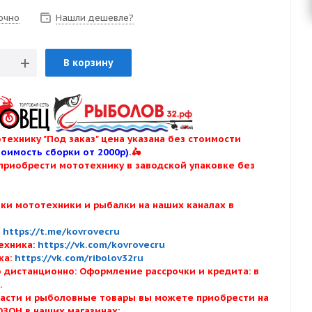
очно
Нашли дешевле?
В корзину
технику "Под заказ" цена указана без стоимости
тоимость сборки от 2000р).
🛵
приобрести мототехнику в заводской упаковке без
нки мототехники и рыбалки на наших каналах в
:
:
https://t.me/kovrovecru
ехника:
https://vk.com/kovrovecru
ка:
https://vk.com/ribolov32ru
 дистанционно: Оформление рассрочки и кредита: в
х.
асти и рыболовные товары вы можете приобрести на
ОЗОН в наших магазинах: