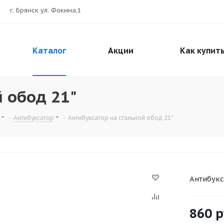
г. Брянск ул. Фокина,1
Каталог
Акции
Как купит
 обод 21"
-
Антибуксатор
-
Антибуксатор на стальной обод 21"
Антибукс
860
р