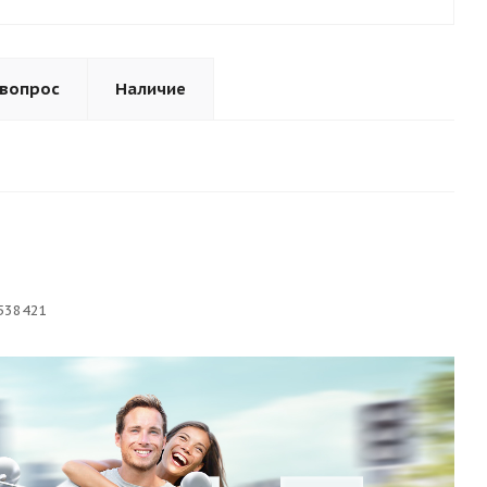
 вопрос
Наличие
538421