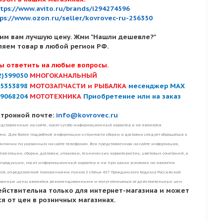
tps://www.avito.ru/brands/i294274596
ps://www.ozon.ru/seller/kovrovec-ru-256350
им вам лучшую цену. Жми "Нашли дешевле?"
ляем товар в любой регион РФ.
ы ответить на любые вопросы.
2)599050
МНОГОКАНАЛЬНЫЙ
)5353898
МОТОЗАПЧАСТИ и РЫБАЛКА
месенджер MAX
)9068204
МОТОТЕХНИКА
Приобретение или на заказ
ктронной почте:
info@kovrovec.ru
дставленные на сайте, носят сугубо информационный характер и не являются
. Для более подробной информации о стоимости сборки и доставки следует обращаться к
пании по указанным на сайте телефонам. Вся представленная на сайте информация,
лектации, сборки, доставки, упаковки, технических характеристик, цветовых сочетаний, а
 продукции, носит информационный характер и ни при каких условиях не является
ой, определяемой положениями пункта 2 статьи 437 Гражданского Кодекса Российской
занные цены являются рекомендованными и могут отличаться от действительных цен.
ействительна только для интернет-магазина и может
я от цен в розничных магазинах.