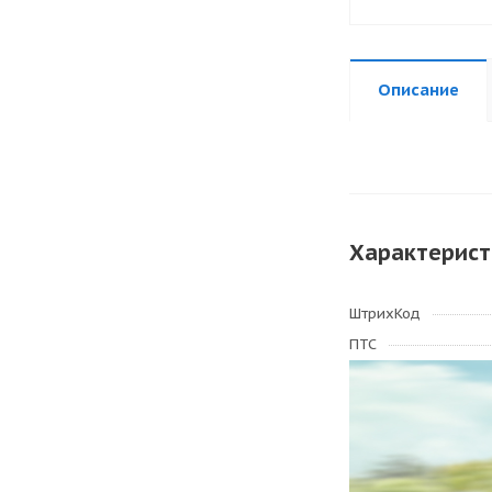
Описание
Характерист
ШтрихКод
ПТС