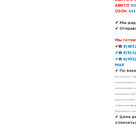
АВИТО:
ht
ОЗОН:
htt
✔ Мы дад
✔ Отправ
Мы готов
✔☎️
8(483
✔☎️ 8(915
✔☎️ 8(995
MAX
✔ По эле
Все данные, пре
исчерпывающими
менеджерам ком
касающаяся комп
также стоимости
публичной оферт
Федерации. Ука
✔ Цена д
отличатьс