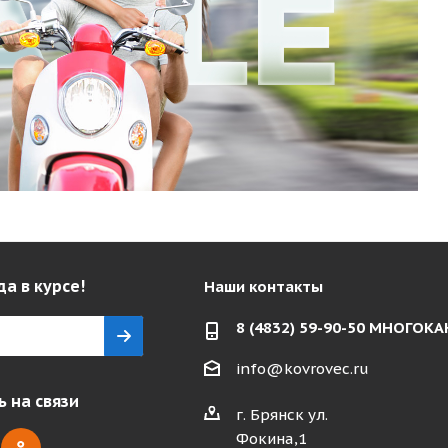
да в курсе!
Наши контакты
8 (4832) 59-90-50 МНОГО
info@kovrovec.ru
 на связи
г. Брянск ул.
Фокина,1