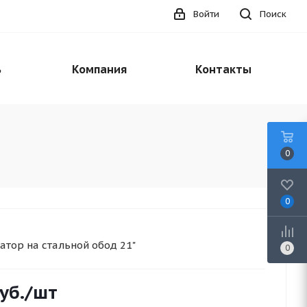
Войти
Поиск
ь
Компания
Контакты
0
0
атор на стальной обод 21"
0
уб.
/шт