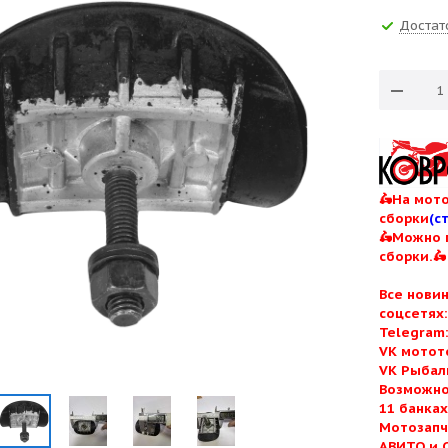
Достат
🛵На мото
сборки
(с
🛵Можно 
сборки.🛵
Все нови
соцсетях
Telegram
VK мотот
VK Рыбал
Возможно
11 банка
Мотозапч
АВИТО и 