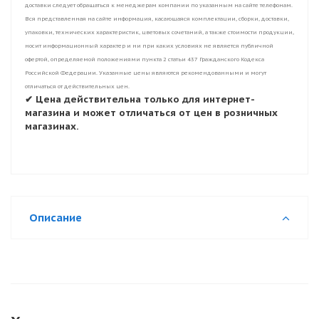
доставки следует обращаться к менеджерам компании по указанным на сайте телефонам.
Вся представленная на сайте информация, касающаяся комплектации, сборки, доставки,
упаковки, технических характеристик, цветовых сочетаний, а также стоимости продукции,
носит информационный характер и ни при каких условиях не является публичной
офертой, определяемой положениями пункта 2 статьи 437 Гражданского Кодекса
Российской Федерации. Указанные цены являются рекомендованными и могут
отличаться от действительных цен.
✔ Цена действительна только для интернет-
магазина и может отличаться от цен в розничных
магазинах.
Описание