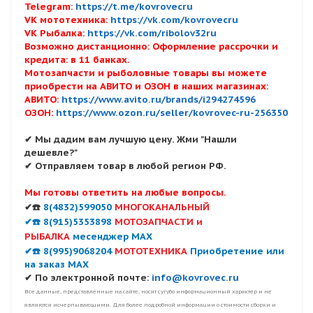
Telegram:
https://t.me/kovrovecru
VK мототехника:
https://vk.com/kovrovecru
VK Рыбалка:
https://vk.com/ribolov32ru
Возможно дистанционно: Оформление рассрочки и
кредита: в 11 банках.
Мотозапчасти и рыболовные товары вы можете
приобрести на АВИТО и ОЗОН в наших магазинах:
АВИТО:
https://www.avito.ru/brands/i294274596
ОЗОН:
https://www.ozon.ru/seller/kovrovec-ru-256350
✔ Мы дадим вам лучшую цену. Жми "Нашли
дешевле?"
✔ Отправляем товар в любой регион РФ.
Мы готовы ответить на любые вопросы.
✔☎️
8(4832)599050
МНОГОКАНАЛЬНЫЙ
✔☎️ 8(915)5353898
МОТОЗАПЧАСТИ и
РЫБАЛКА
месенджер MAX
✔☎️ 8(995)9068204
МОТОТЕХНИКА
Приобретение или
на заказ MAX
✔ По электронной почте:
info@kovrovec.ru
Все данные, представленные на сайте, носят сугубо информационный характер и не
являются исчерпывающими. Для более подробной информации о стоимости сборки и