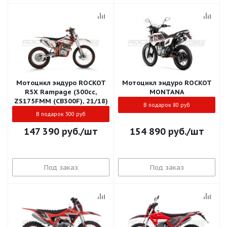
Мотоцикл эндуро ROCKOT
Мотоцикл эндуро ROCKOT
R5X Rampage (300cc,
MONTANA
ZS175FMM (CB300F), 21/18)
В подарок 80 руб
В подарок 300 руб
147 390
руб.
/шт
154 890
руб.
/шт
Под заказ
Под заказ