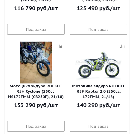
(Спортинвентарь)
116 790
руб.
/шт
125 490
руб.
/шт
Под заказ
Под заказ
Мотоцикл эндуро ROCKOT
Мотоцикл эндуро ROCKOT
R5H Cyclone (250cc,
R5F Raptor 2.0 (250сс,
HS172FMM (CB250F), 21/18)
172FMM, 21/18)
133 290
руб.
/шт
140 290
руб.
/шт
Под заказ
Под заказ