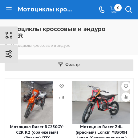
Мотоциклы кроссовые и эндуро RACER - www.kovrovec.ru
0
Мотоциклы кроссовые и эндуро
RACER
Мотоциклы кроссовые и эндуро
Фильтр
Мотоцикл Racer RC250GY-
Мотоцикл Racer Z4L
C2K K2 (оранжевый)
(красный) Loncin YB300H
(Россия) ПТС
4клап (Спортинвентарь)