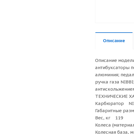
Описание
Описание модел
антибуксаторы п
алюминия; педал
ручка газа NIBB
антискольжением
ТЕХНИЧЕСКИЕ Х
Карбюратор NI
Габаритные раз
Вес, кг 119
Колеса (матери
Колесная база,