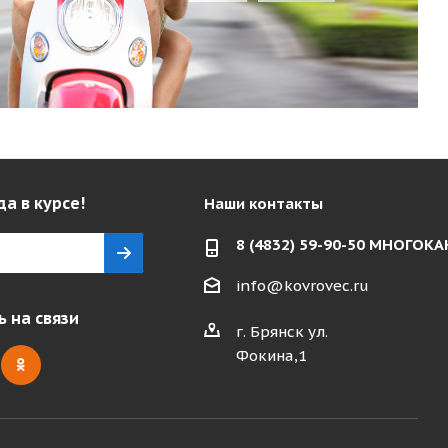
да в курсе!
Наши контакты
8 (4832) 59-90-50 МНОГО
info@kovrovec.ru
 на связи
г. Брянск ул.
Фокина,1