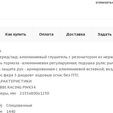
отличатьс
Как купить
Оплата
Доставка
Задать
и
еред/зад; алюминиевый глушитель с резонатором из нер
ь тормоза -алюминиевая регулируемая; подушка руля; рыч
I; защита рук - армированная с алюминиевой вставкой; во
; фара 5 диодов+ ходовые огни; без ПТС
АРАКТЕРИСТИКИ
BBI RACING PWK34
меры, мм 2135х800х1230
ал) Спицованные
 мм 1440