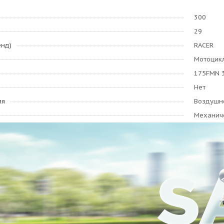
300
29
енд)
RACER
Мотоцикл
175FMN 3
Нет
ия
Воздушн
Механич