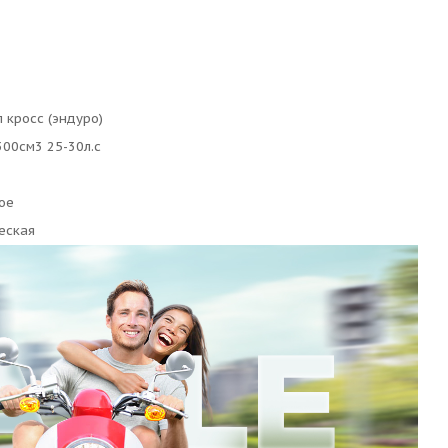
 кросс (эндуро)
00см3 25-30л.с
ое
еская