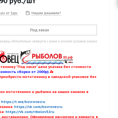
290
руб.
/шт
аз от 3дн.
Нашли дешевле?
Под заказ
жеры обязательно свяжутся с вами и уточнят условия заказа
технику "Под заказ" цена указана без стоимости
тоимость сборки от 2000р).
🛵
приобрести мототехнику в заводской упаковке без
нки мототехники и рыбалки на наших каналах в
:
:
https://t.me/kovrovecru
ехника:
https://vk.com/kovrovecru
ка:
https://vk.com/ribolov32ru
 дистанционно: Оформление рассрочки и кредита: в