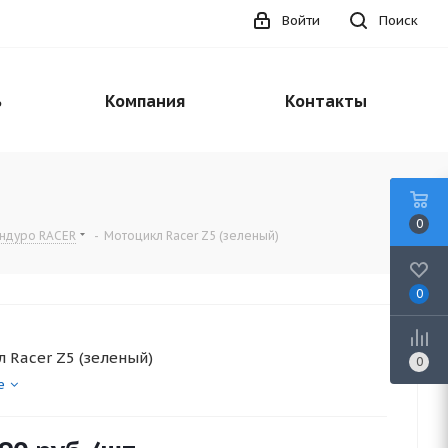
Войти
Поиск
ь
Компания
Контакты
0
эндуро RACER
-
Мотоцикл Racer Z5 (зеленый)
0
 Racer Z5 (зеленый)
0
е