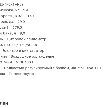
-N-2-3-4-5)
агрузка, кг 130
корость, км/ч 140
еля, л.с 29.0
, см3 279,5
о бака, л 9,0
ль Цифровой спидометр
/100-21 / 120/90-18
 Электро и кик-стартер
ения Воздушное охлаждение
ZONGSHEN NB300 F
 Полностью регулируемый с бачком, 480MM , Ход 110
няя Перевернутого
ики