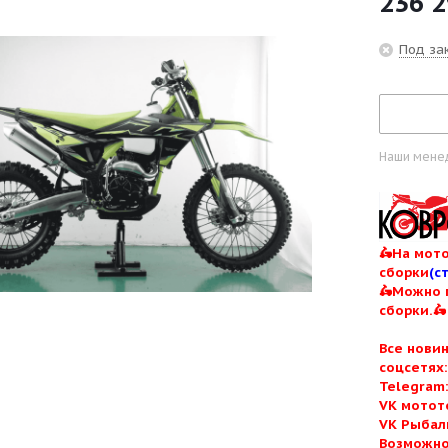
236 
Под зак
Наши менед
🛵На мото
сборки
(с
🛵Можно 
сборки.🛵
Все нови
соцсетях
Telegram
VK мотот
VK Рыбал
Возможно