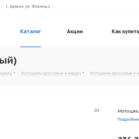
г. Брянск ул. Фокина,1
Каталог
Акции
Как купит
ный)
оциклы
-
Мотоциклы кроссовые и эндуро
-
Мотоциклы кроссовые и 
Мотоцикл
Подробне