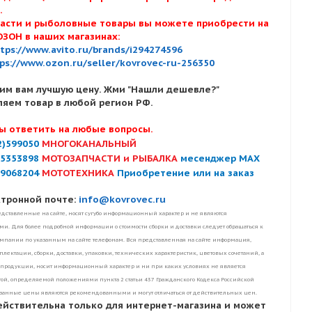
х.
асти и рыболовные товары вы можете приобрести на
ОЗОН в наших магазинах:
tps://www.avito.ru/brands/i294274596
ps://www.ozon.ru/seller/kovrovec-ru-256350
им вам лучшую цену. Жми "Нашли дешевле?"
ляем товар в любой регион РФ.
ы ответить на любые вопросы.
2)599050
МНОГОКАНАЛЬНЫЙ
)5353898
МОТОЗАПЧАСТИ и РЫБАЛКА
месенджер MAX
)9068204
МОТОТЕХНИКА
Приобретение или на заказ
ктронной почте:
info@kovrovec.ru
дставленные на сайте, носят сугубо информационный характер и не являются
. Для более подробной информации о стоимости сборки и доставки следует обращаться к
пании по указанным на сайте телефонам. Вся представленная на сайте информация,
лектации, сборки, доставки, упаковки, технических характеристик, цветовых сочетаний, а
 продукции, носит информационный характер и ни при каких условиях не является
ой, определяемой положениями пункта 2 статьи 437 Гражданского Кодекса Российской
занные цены являются рекомендованными и могут отличаться от действительных цен.
ействительна только для интернет-магазина и может