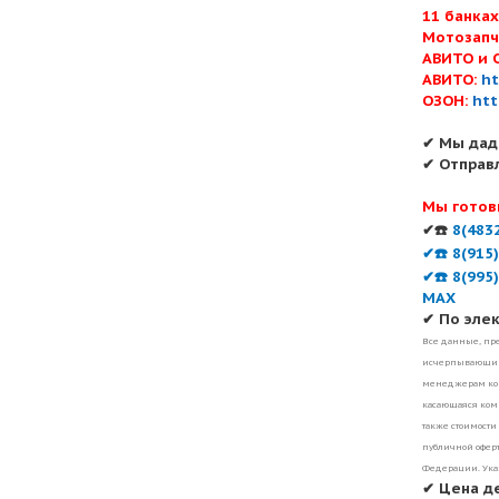
11 банка
Мотозапч
АВИТО и 
АВИТО:
ht
ОЗОН:
htt
✔ Мы дад
✔ Отправ
Мы готов
✔☎️
8(483
✔☎️ 8(915
✔☎️ 8(995
MAX
✔ По эле
Все данные, пре
исчерпывающими
менеджерам ком
касающаяся комп
также стоимости
публичной оферт
Федерации. Ука
✔ Цена д