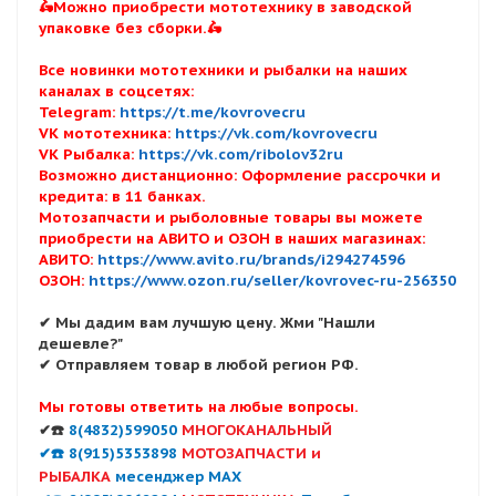
🛵Можно приобрести мототехнику в заводской
упаковке без сборки.🛵
Все новинки мототехники и рыбалки на наших
каналах в соцсетях:
Telegram:
https://t.me/kovrovecru
VK мототехника:
https://vk.com/kovrovecru
VK Рыбалка:
https://vk.com/ribolov32ru
Возможно дистанционно: Оформление рассрочки и
кредита: в 11 банках.
Мотозапчасти и рыболовные товары вы можете
приобрести на АВИТО и ОЗОН в наших магазинах:
АВИТО:
https://www.avito.ru/brands/i294274596
ОЗОН:
https://www.ozon.ru/seller/kovrovec-ru-256350
✔ Мы дадим вам лучшую цену. Жми "Нашли
дешевле?"
✔ Отправляем товар в любой регион РФ.
Мы готовы ответить на любые вопросы.
✔☎️
8(4832)599050
МНОГОКАНАЛЬНЫЙ
✔☎️ 8(915)5353898
МОТОЗАПЧАСТИ и
РЫБАЛКА
месенджер MAX