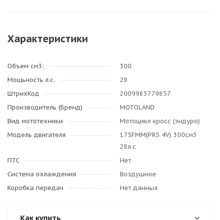
Характеристики
Объем см3:
300
Мощьность л.с.
28
ШтрихКод
2009983779857
Производитель (Бренд)
MOTOLAND
Вид мототехники
Мотоцикл кросс (эндуро)
Модель двигателя
175FMM(PR5 4V) 300см3
28л.с
ПТС
Нет
Система охлаждения
Воздушное
Коробка передач
Нет данных
Как купить