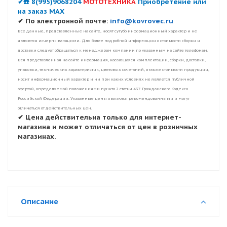
✔☎️ 8(995)9068204
МОТОТЕХНИКА
Приобретение или
на заказ MAX
✔ По электронной почте:
info@kovrovec.ru
Все данные, представленные на сайте, носят сугубо информационный характер и не
являются исчерпывающими. Для более подробной информации о стоимости сборки и
доставки следует обращаться к менеджерам компании по указанным на сайте телефонам.
Вся представленная на сайте информация, касающаяся комплектации, сборки, доставки,
упаковки, технических характеристик, цветовых сочетаний, а также стоимости продукции,
носит информационный характер и ни при каких условиях не является публичной
офертой, определяемой положениями пункта 2 статьи 437 Гражданского Кодекса
Российской Федерации. Указанные цены являются рекомендованными и могут
отличаться от действительных цен.
✔ Цена действительна только для интернет-
магазина и может отличаться от цен в розничных
магазинах.
Описание