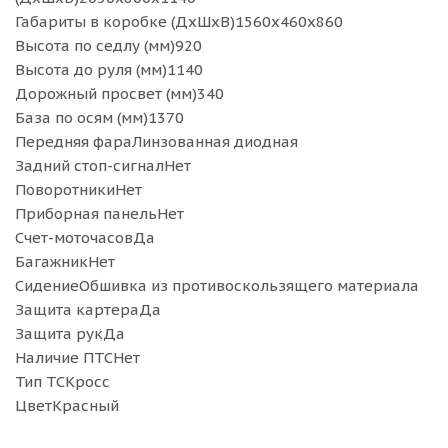
Габариты в коробке (ДхШхВ)1560x460x860
Высота по седлу (мм)920
Высота до руля (мм)1140
Дорожный просвет (мм)340
База по осям (мм)1370
Передняя фараЛинзованная диодная
Задний стоп-сигналНет
ПоворотникиНет
Приборная панельНет
Счет-моточасовДа
БагажникНет
СидениеОбшивка из противоскользящего материала
Защита картераДа
Защита рукДа
Наличие ПТСНет
Тип ТСКросс
ЦветКрасный