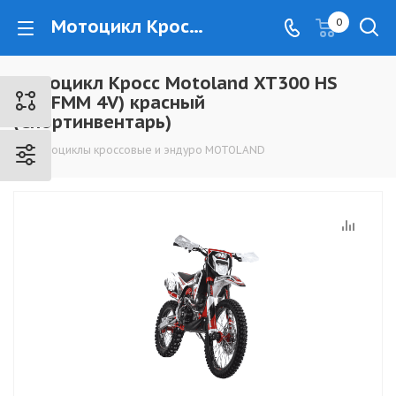
Мотоцикл Кросс Motoland XT300 HS (175FMM 4V) красный (Спортинвентарь) - www.kovrovec.ru
0
Мотоцикл Кросс Motoland XT300 HS
(175FMM 4V) красный
(Спортинвентарь)
Мотоциклы кроссовые и эндуро MOTOLAND