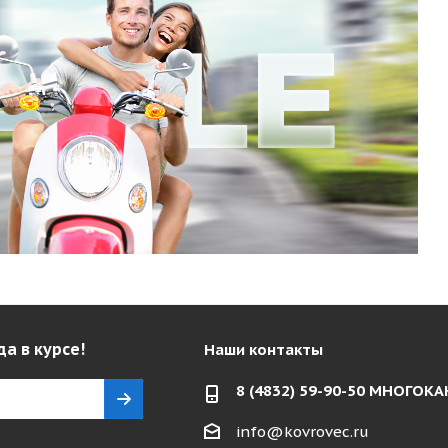
да в курсе!
Наши контакты
8 (4832) 59-90-50 МНОГО
info@kovrovec.ru