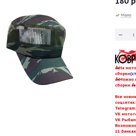
180
р
Мало
🛵На мото
сборки
(с
🛵Можно 
сборки.🛵
Все нови
соцсетях
Telegram
VK мотот
VK Рыбал
Возможно
11 банка