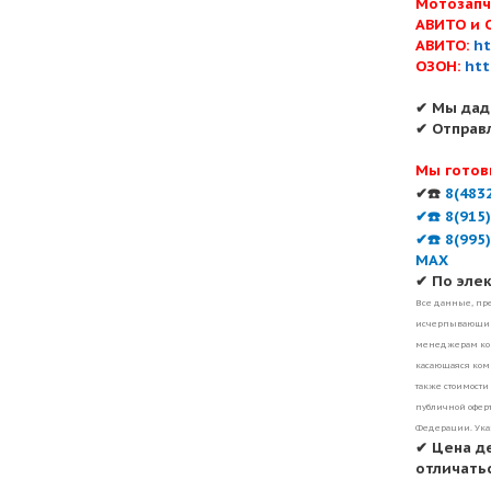
Мотозапч
АВИТО и 
АВИТО:
ht
ОЗОН:
htt
✔ Мы дад
✔ Отправ
Мы готов
✔☎️
8(483
✔☎️ 8(915
✔☎️ 8(995
MAX
✔ По эле
Все данные, пре
исчерпывающими
менеджерам ком
касающаяся комп
также стоимости
публичной оферт
Федерации. Ука
✔ Цена д
отличатьс