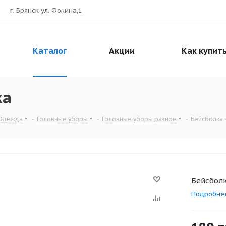
г. Брянск ул. Фокина,1
Каталог
Акции
Как купит
ка
Одежда
-
Головные уборы
-
Головные уборы разное
-
Бейсболка 
Бейсболк
Подробне