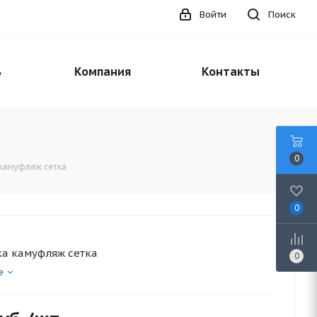
Войти
Поиск
ь
Компания
Контакты
0
камуфляж сетка
0
а камуфляж сетка
0
е