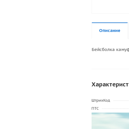
Описание
Бейсболка камуф
Характерист
ШтрихКод
ПТС