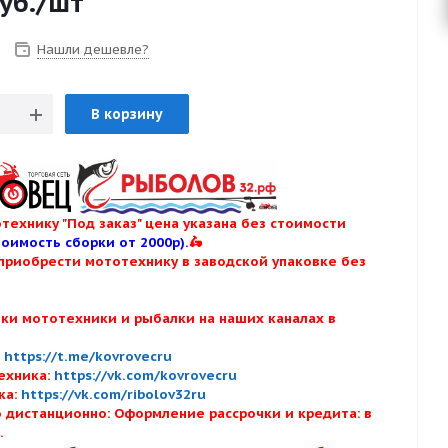
уб.
/шт
Нашли дешевле?
В корзину
технику "Под заказ" цена указана без стоимости
тоимость сборки от 2000р).
🛵
приобрести мототехнику в заводской упаковке без
нки мототехники и рыбалки на наших каналах в
:
:
https://t.me/kovrovecru
ехника:
https://vk.com/kovrovecru
ка:
https://vk.com/ribolov32ru
 дистанционно: Оформление рассрочки и кредита: в
х.