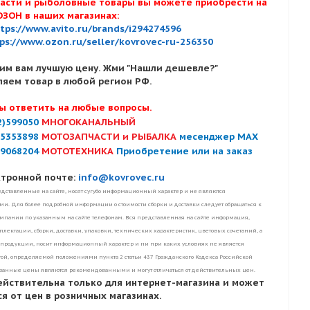
асти и рыболовные товары вы можете приобрести на
ОЗОН в наших магазинах:
tps://www.avito.ru/brands/i294274596
ps://www.ozon.ru/seller/kovrovec-ru-256350
им вам лучшую цену. Жми "Нашли дешевле?"
ляем товар в любой регион РФ.
ы ответить на любые вопросы.
2)599050
МНОГОКАНАЛЬНЫЙ
)5353898
МОТОЗАПЧАСТИ и РЫБАЛКА
месенджер MAX
)9068204
МОТОТЕХНИКА
Приобретение или на заказ
ктронной почте:
info@kovrovec.ru
дставленные на сайте, носят сугубо информационный характер и не являются
. Для более подробной информации о стоимости сборки и доставки следует обращаться к
пании по указанным на сайте телефонам. Вся представленная на сайте информация,
лектации, сборки, доставки, упаковки, технических характеристик, цветовых сочетаний, а
 продукции, носит информационный характер и ни при каких условиях не является
ой, определяемой положениями пункта 2 статьи 437 Гражданского Кодекса Российской
занные цены являются рекомендованными и могут отличаться от действительных цен.
ействительна только для интернет-магазина и может
я от цен в розничных магазинах.