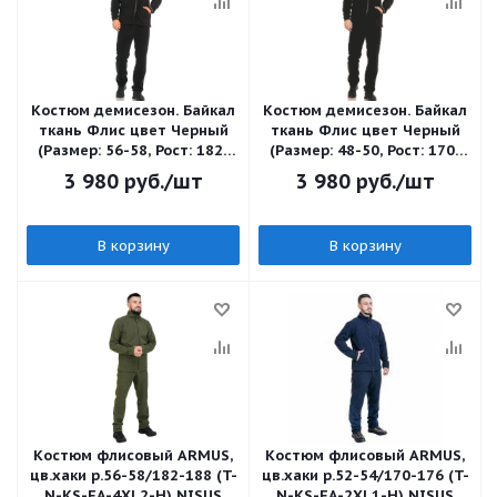
Костюм демисезон. Байкал
Костюм демисезон. Байкал
ткань Флис цвет Черный
ткань Флис цвет Черный
(Размер: 56-58, Рост: 182-
(Размер: 48-50, Рост: 170-
188)
176)
3 980
руб.
/шт
3 980
руб.
/шт
В корзину
В корзину
Костюм флисовый ARMUS,
Костюм флисовый ARMUS,
цв.хаки р.56-58/182-188 (T-
цв.хаки р.52-54/170-176 (T-
N-KS-FA-4XL2-H) NISUS
N-KS-FA-2XL1-H) NISUS