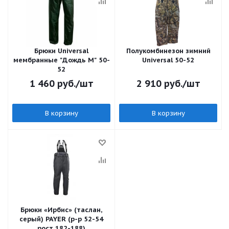
Брюки Universal
Полукомбинезон зимний
мембранные "Дождь М" 50-
Universal 50-52
52
1 460
руб.
/шт
2 910
руб.
/шт
В корзину
В корзину
Брюки «Ирбис» (таслан,
серый) PAYER (р-р 52-54
рост 182-188)