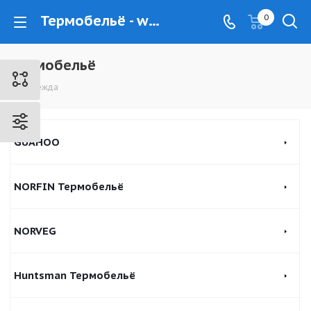
Термобельё - www.kovrovec.ru
0
Термобельё
Одежда
GUAHOO
NORFIN Термобельё
NORVEG
Huntsman Термобельё