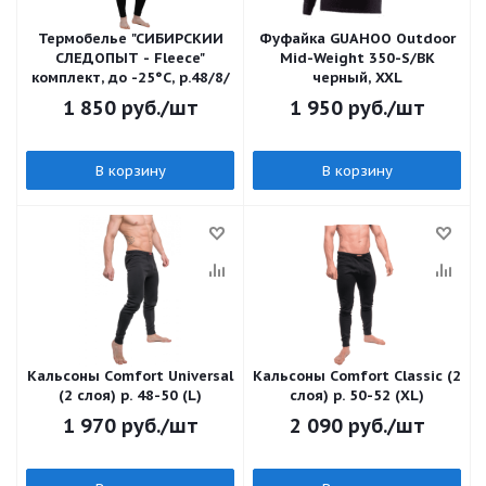
Термобелье "CИБИРСКИЙ
Фуфайка GUAHOO Outdoor
СЛЕДОПЫТ - Fleece"
Mid-Weight 350-S/BK
комплект, до -25°С, р.48/8/
черный, XXL
1 850
руб.
/шт
1 950
руб.
/шт
В корзину
В корзину
Кальсоны Сomfort Universal
Кальсоны Сomfort Classic (2
(2 слоя) р. 48-50 (L)
слоя) р. 50-52 (XL)
1 970
руб.
/шт
2 090
руб.
/шт