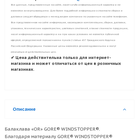
Все данные, представленные на сайте, носят сугубо информационный характер и не
являются исчерпывающими. Для более подробной информации о стоимости сборки и
доставки следует обращаться к менеджерам компании по указанным на сайте телефонам.
Вся представленная на сайте информация, касающаяся комплектации, сборки, доставки,
упаковки, технических характеристик, цветовых сочетаний, а также стоимости продукции,
носит информационный характер и ни при каких условиях не является публичной
офертой, определяемой положениями пункта 2 статьи 437 Гражданского Кодекса
Российской Федерации. Указанные цены являются рекомендованными и могут
отличаться от действительных цен.
✔ Цена действительна только для интернет-
магазина и может отличаться от цен в розничных
магазинах.
Описание
Балаклава «OR» GORE® WINDSTOPPER®.
Благодаря материалу GORE® WINDSTOPPER®