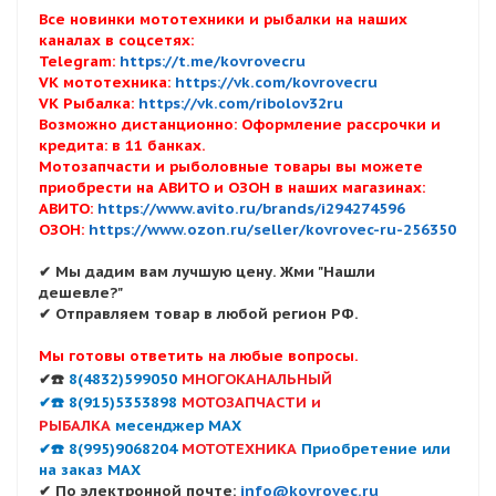
Все новинки мототехники и рыбалки на наших
каналах в соцсетях:
Telegram:
https://t.me/kovrovecru
VK мототехника:
https://vk.com/kovrovecru
VK Рыбалка:
https://vk.com/ribolov32ru
Возможно дистанционно: Оформление рассрочки и
кредита: в 11 банках.
Мотозапчасти и рыболовные товары вы можете
приобрести на АВИТО и ОЗОН в наших магазинах:
АВИТО:
https://www.avito.ru/brands/i294274596
ОЗОН:
https://www.ozon.ru/seller/kovrovec-ru-256350
✔ Мы дадим вам лучшую цену. Жми "Нашли
дешевле?"
✔ Отправляем товар в любой регион РФ.
Мы готовы ответить на любые вопросы.
✔☎️
8(4832)599050
МНОГОКАНАЛЬНЫЙ
✔☎️ 8(915)5353898
МОТОЗАПЧАСТИ и
РЫБАЛКА
месенджер MAX
✔☎️ 8(995)9068204
МОТОТЕХНИКА
Приобретение или
на заказ MAX
✔ По электронной почте:
info@kovrovec.ru