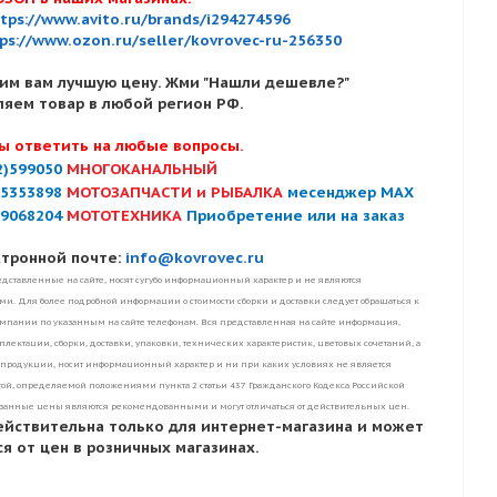
tps://www.avito.ru/brands/i294274596
ps://www.ozon.ru/seller/kovrovec-ru-256350
им вам лучшую цену. Жми "Нашли дешевле?"
ляем товар в любой регион РФ.
ы ответить на любые вопросы.
2)599050
МНОГОКАНАЛЬНЫЙ
)5353898
МОТОЗАПЧАСТИ и РЫБАЛКА
месенджер MAX
)9068204
МОТОТЕХНИКА
Приобретение или на заказ
ктронной почте:
info@kovrovec.ru
дставленные на сайте, носят сугубо информационный характер и не являются
. Для более подробной информации о стоимости сборки и доставки следует обращаться к
пании по указанным на сайте телефонам. Вся представленная на сайте информация,
лектации, сборки, доставки, упаковки, технических характеристик, цветовых сочетаний, а
 продукции, носит информационный характер и ни при каких условиях не является
ой, определяемой положениями пункта 2 статьи 437 Гражданского Кодекса Российской
занные цены являются рекомендованными и могут отличаться от действительных цен.
ействительна только для интернет-магазина и может
я от цен в розничных магазинах.