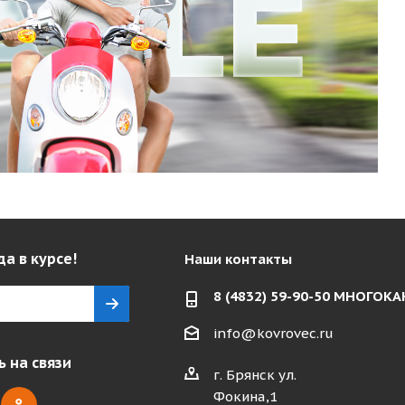
да в курсе!
Наши контакты
8 (4832) 59-90-50 МНОГО
info@kovrovec.ru
 на связи
г. Брянск ул.
Фокина,1