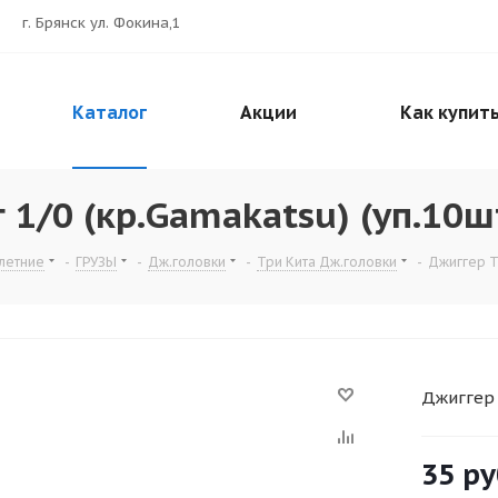
г. Брянск ул. Фокина,1
Каталог
Акции
Как купит
 1/0 (кр.Gamakatsu) (уп.10ш
летние
-
ГРУЗЫ
-
Дж.головки
-
Три Кита Дж.головки
-
Джиггер Тр
Джиггер 
35
ру