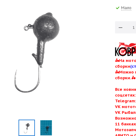
Мало
🛵На мото
сборки
(с
🛵Можно 
сборки.🛵
Все нови
соцсетях
Telegram
VK мотот
VK Рыбал
Возможно
11 банка
Мотозапч
АВИТО и 