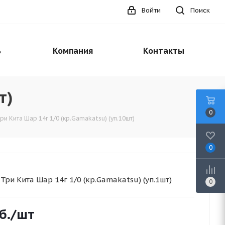
Войти
Поиск
ь
Компания
Контакты
т)
0
и Кита Шар 14г 1/0 (кр.Gamakatsu) (уп.10шт)
0
Три Кита Шар 14г 1/0 (кр.Gamakatsu) (уп.1шт)
0
б.
/шт