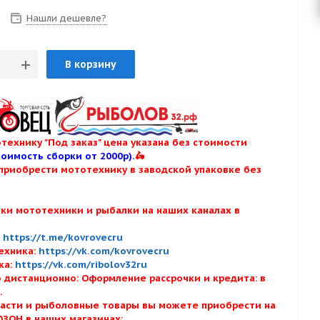
Нашли дешевле?
В корзину
технику "Под заказ" цена указана без стоимости
тоимость сборки от 2000р).
🛵
приобрести мототехнику в заводской упаковке без
нки мототехники и рыбалки на наших каналах в
:
:
https://t.me/kovrovecru
ехника:
https://vk.com/kovrovecru
ка:
https://vk.com/ribolov32ru
 дистанционно: Оформление рассрочки и кредита: в
х.
асти и рыболовные товары вы можете приобрести на
ОЗОН в наших магазинах: