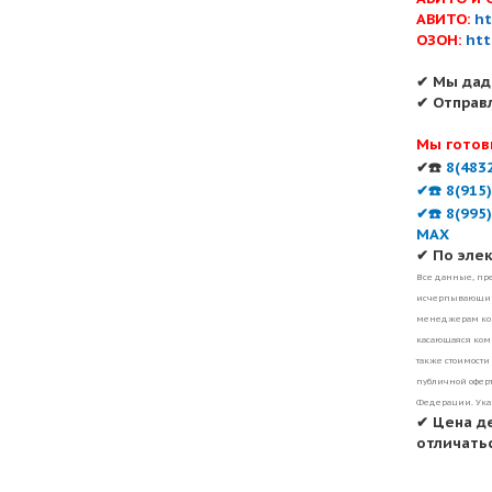
АВИТО:
ht
ОЗОН:
htt
✔ Мы дад
✔ Отправ
Мы готов
✔☎️
8(483
✔☎️ 8(915
✔☎️ 8(995
MAX
✔ По эле
Все данные, пре
исчерпывающими
менеджерам ком
касающаяся комп
также стоимости
публичной оферт
Федерации. Ука
✔ Цена д
отличатьс