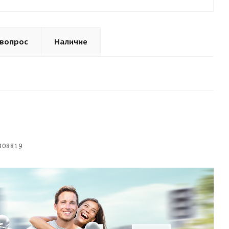
 вопрос
Наличие
808819