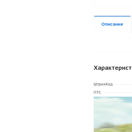
Описание
Характерист
ШтрихКод
ПТС