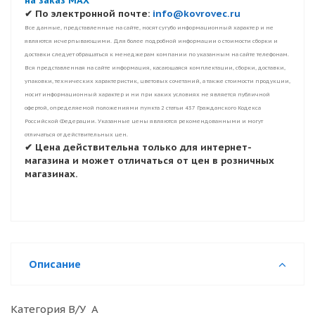
на заказ MAX
✔ По электронной почте:
info@kovrovec.ru
Все данные, представленные на сайте, носят сугубо информационный характер и не
являются исчерпывающими. Для более подробной информации о стоимости сборки и
доставки следует обращаться к менеджерам компании по указанным на сайте телефонам.
Вся представленная на сайте информация, касающаяся комплектации, сборки, доставки,
упаковки, технических характеристик, цветовых сочетаний, а также стоимости продукции,
носит информационный характер и ни при каких условиях не является публичной
офертой, определяемой положениями пункта 2 статьи 437 Гражданского Кодекса
Российской Федерации. Указанные цены являются рекомендованными и могут
отличаться от действительных цен.
✔ Цена действительна только для интернет-
магазина и может отличаться от цен в розничных
магазинах.
Описание
Категория В/У А