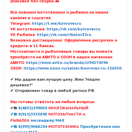
упаковке без сборки.🛵
Все новинки мототехники и рыбалки на наших
каналах в соцсетях:
Telegram:
https://t.me/kovrovecru
VK мототехника:
https://vk.com/kovrovecru
VK Рыбалка:
https://vk.com/ribolov32ru
Возможно дистанционно: Оформление рассрочки и
кредита: в 11 банках.
Мотозапчасти и рыболовные товары вы можете
приобрести на АВИТО и ОЗОН в наших магазинах:
АВИТО:
https://www.avito.ru/brands/i294274596
ОЗОН:
https://www.ozon.ru/seller/kovrovec-ru-256350
✔ Мы дадим вам лучшую цену. Жми "Нашли
дешевле?"
✔ Отправляем товар в любой регион РФ.
Мы готовы ответить на любые вопросы.
✔☎️
8(4832)599050
МНОГОКАНАЛЬНЫЙ
✔☎️ 8(915)5353898
МОТОЗАПЧАСТИ и
РЫБАЛКА
месенджер MAX
✔☎️ 8(995)9068204
МОТОТЕХНИКА
Приобретение или