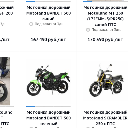
рожный
Мотоцикл дорожный
Мотоцикл дорожный
SH 200
Motoland BANDIT 300
Motoland MT 250
й
синий
(172FMM-5/PR250)
 3дн.
Под заказ от 3дн.
синий ПТС
Под заказ от 3дн.
.
/шт
167 490
руб.
/шт
170 390
руб.
/шт
toland
Мотоцикл дорожный
Мотоцикл дорожный
IT
Motoland BANDIT 300
Motoland SCRAMBLER
 ПТС
зеленый
250 с ПТС