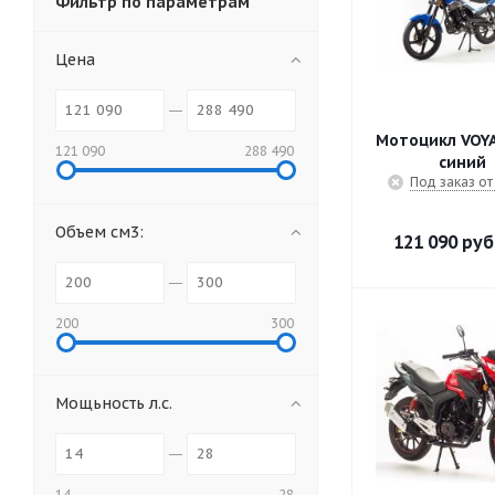
Фильтр по параметрам
Цена
Мотоцикл VOYA
121 090
288 490
синий
Под заказ от
Объем см3:
121 090
руб
200
300
Мощьность л.с.
14
28