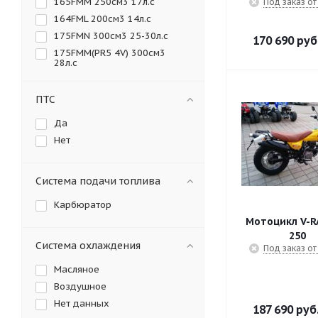
165FMM 250см3 17л.с
Под заказ от
164FML 200см3 14л.с
175FMN 300см3 25-30л.с
170 690
руб
175FMM(PR5 4V) 300см3
28л.с
ПТС
Да
Нет
Система подачи топлива
Карбюратор
Мотоцикл V-
250
Система охлаждения
Под заказ от
Масляное
Воздушное
Нет данных
187 690
руб