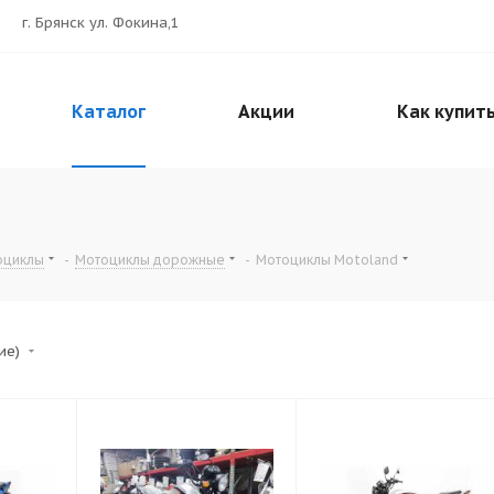
г. Брянск ул. Фокина,1
Каталог
Акции
Как купит
оциклы
-
Мотоциклы дорожные
-
Мотоциклы Motoland
ние)