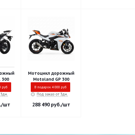
рожный
Мотоцикл дорожный
 300
Motoland GP 300
0 руб
В подарок 4 000 руб
 3дн.
Под заказ от 3дн.
.
/шт
288 490
руб.
/шт