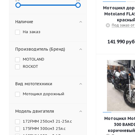
Мотоцикл до
Motoland FLA
красны
Наличие
Под заказ от
На заказ
141 990
руб
Производитель (Бренд)
MOTOLAND
ROCKOT
Вид мототехники
Мотоцикл дорожный
Модель двигателя
Мотоцикл Mo
172FMM 250см3 21-25л.с
300 BAND
175FMM 300см3 25л.с
коричневый