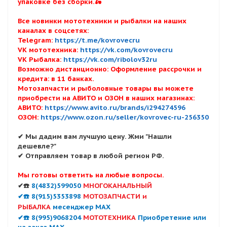
упаковке без сборки.🛵
Все новинки мототехники и рыбалки на наших
каналах в соцсетях:
Telegram:
https://t.me/kovrovecru
VK мототехника:
https://vk.com/kovrovecru
VK Рыбалка:
https://vk.com/ribolov32ru
Возможно дистанционно: Оформление рассрочки и
кредита: в 11 банках.
Мотозапчасти и рыболовные товары вы можете
приобрести на АВИТО и ОЗОН в наших магазинах:
АВИТО:
https://www.avito.ru/brands/i294274596
ОЗОН:
https://www.ozon.ru/seller/kovrovec-ru-256350
✔ Мы дадим вам лучшую цену. Жми "Нашли
дешевле?"
✔ Отправляем товар в любой регион РФ.
Мы готовы ответить на любые вопросы.
✔☎️
8(4832)599050
МНОГОКАНАЛЬНЫЙ
✔☎️ 8(915)5353898
МОТОЗАПЧАСТИ и
РЫБАЛКА
месенджер MAX
✔☎️ 8(995)9068204
МОТОТЕХНИКА
Приобретение или