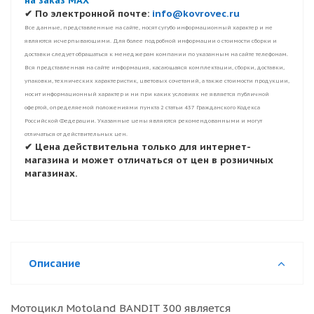
на заказ MAX
✔ По электронной почте:
info@kovrovec.ru
Все данные, представленные на сайте, носят сугубо информационный характер и не
являются исчерпывающими. Для более подробной информации о стоимости сборки и
доставки следует обращаться к менеджерам компании по указанным на сайте телефонам.
Вся представленная на сайте информация, касающаяся комплектации, сборки, доставки,
упаковки, технических характеристик, цветовых сочетаний, а также стоимости продукции,
носит информационный характер и ни при каких условиях не является публичной
офертой, определяемой положениями пункта 2 статьи 437 Гражданского Кодекса
Российской Федерации. Указанные цены являются рекомендованными и могут
отличаться от действительных цен.
✔ Цена действительна только для интернет-
магазина и может отличаться от цен в розничных
магазинах.
Описание
Мотоцикл Motoland BANDIT 300 является